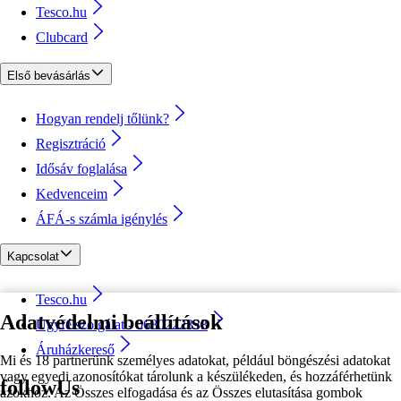
Tesco.hu
Clubcard
Első bevásárlás
Hogyan rendelj tőlünk?
Regisztráció
Idősáv foglalása
Kedvenceim
ÁFÁ-s számla igénylés
Kapcsolat
Tesco.hu
Adatvédelmi beállítások
Ügyfélszolgálat - 0680222333
Áruházkereső
Mi és 18 partnerünk személyes adatokat, például böngészési adatokat
vagy egyedi azonosítókat tárolunk a készülékeden, és hozzáférhetünk
followUs
azokhoz. Az Összes elfogadása és az Összes elutasítása gombok