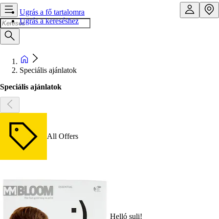
Ugrás a fő tartalomra
Ugrás a kereséshez
Speciális ajánlatok
Speciális ajánlatok
All Offers
Helló suli!