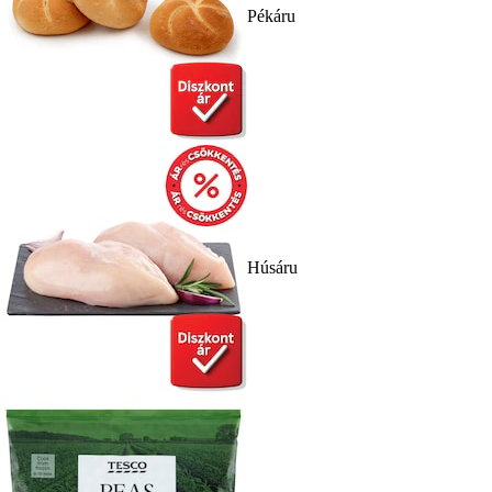
Pékáru
Húsáru