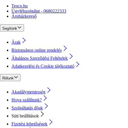
Tesco.hu
Ügyfélszolgálat - 0680222333
Áruházkereső
Segítünk
Árak
Biztonságos online rendelés
Általános Szerződési Feltételek
Adatkezelési és Cookie tájékoztató
Rólunk
Akadálymentesség
Hova szállítunk?
Szolgáltatás díjak
Süti beállítások
Fizetési lehetőségek