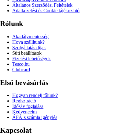
Általános Szerződési Feltételek
Adatkezelési és Cookie tájékoztató
Rólunk
Akadálymentesség
Hova szállítunk?
Szolgáltatás díjak
Süti beállítások
Fizetési lehetőségek
Tesco.hu
Clubcard
Első bevásárlás
Hogyan rendelj tőlünk?
Regisztráció
Idősáv foglalása
Kedvenceim
ÁFÁ-s számla igénylés
Kapcsolat