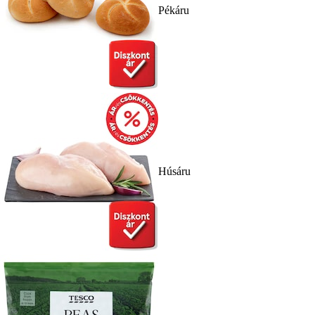
Pékáru
Húsáru