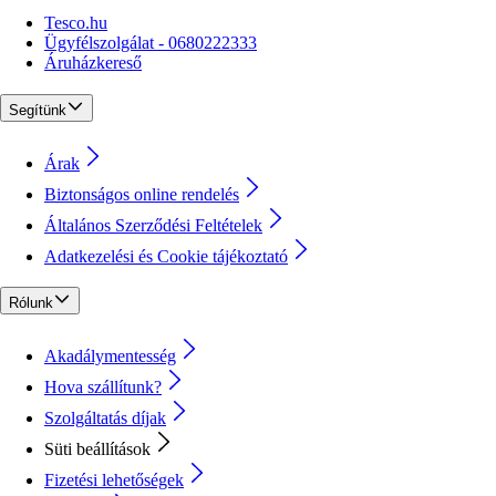
Tesco.hu
Ügyfélszolgálat - 0680222333
Áruházkereső
Segítünk
Árak
Biztonságos online rendelés
Általános Szerződési Feltételek
Adatkezelési és Cookie tájékoztató
Rólunk
Akadálymentesség
Hova szállítunk?
Szolgáltatás díjak
Süti beállítások
Fizetési lehetőségek