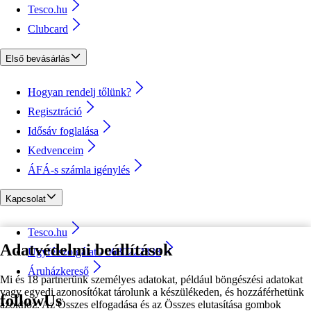
Tesco.hu
Clubcard
Első bevásárlás
Hogyan rendelj tőlünk?
Regisztráció
Idősáv foglalása
Kedvenceim
ÁFÁ-s számla igénylés
Kapcsolat
Tesco.hu
Adatvédelmi beállítások
Ügyfélszolgálat - 0680222333
Áruházkereső
Mi és 18 partnerünk személyes adatokat, például böngészési adatokat
vagy egyedi azonosítókat tárolunk a készülékeden, és hozzáférhetünk
followUs
azokhoz. Az Összes elfogadása és az Összes elutasítása gombok