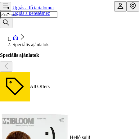
Ugrás a fő tartalomra
Ugrás a kereséshez
Speciális ajánlatok
Speciális ajánlatok
All Offers
Helló suli!