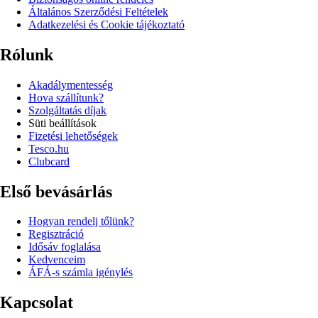
Általános Szerződési Feltételek
Adatkezelési és Cookie tájékoztató
Rólunk
Akadálymentesség
Hova szállítunk?
Szolgáltatás díjak
Süti beállítások
Fizetési lehetőségek
Tesco.hu
Clubcard
Első bevásárlás
Hogyan rendelj tőlünk?
Regisztráció
Idősáv foglalása
Kedvenceim
ÁFÁ-s számla igénylés
Kapcsolat