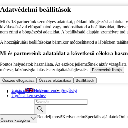
Adatvédelmi beállítások
Mi és 18 partnerünk személyes adatokat, például böngészési adatokat 
kiválasztásával elfogadhatod vagy módosíthatod a beállításaidat, illet
nem érinti a böngészési adataidat. A beállításaid alapján személyre tudj
A hozzájárulási beállításokat bármikor módosíthatod a láblécben találhat
Mi és partnereink adataidat a következő célokra haszn
Pontos helyadatok használata. Az eszköz jellemzőinek aktív vizsgálata a
mérése, közönségkutatás és szolgáltatásfejlesztés.
Partnereink listája
Összes elfogadása
Összes elutasítása
Beállítások
Ugrás a fő tartalomra
Hogyan rendelj
Segítség
English
Ugrás a kereséshez
Rendelj most!
Kedvenceim
Speciális ajánlatok
Onli
Összes kategória