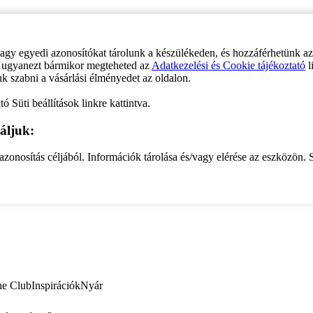
vagy egyedi azonosítókat tárolunk a készülékeden, és hozzáférhetünk a
ve ugyanezt bármikor megteheted az
Adatkezelési és Cookie tájékoztató
l
uk szabni a vásárlási élményedet az oldalon.
ó Süti beállítások linkre kattintva.
áljuk:
zonosítás céljából. Információk tárolása és/vagy elérése az eszközön. S
ne Club
Inspirációk
Nyár