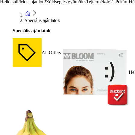
Helló suli!
Most ajánlott!
Zöldség és gyümölcs
Tejtermék-tojás
Pékáru
Hú
Speciális ajánlatok
Speciális ajánlatok
All Offers
Hel