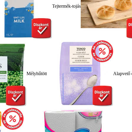
Tejtermék-tojás
Mélyhűtött
Alapvető 