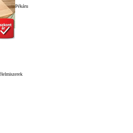
Pékáru
élelmiszerek