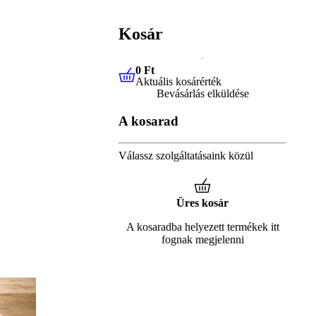
Kosár
0 Ft
Aktuális kosárérték
0 Ft
Aktuális kosárérték
Bevásárlás elküldése
A kosarad
Válassz szolgáltatásaink közül
Üres kosár
A kosaradba helyezett termékek itt
fognak megjelenni