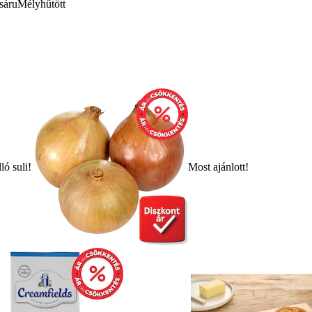
sáru
Mélyhűtött
ló suli!
Most ajánlott!