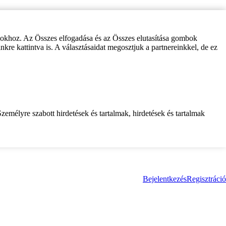
zokhoz. Az Összes elfogadása és az Összes elutasítása gombok
inkre kattintva is. A választásaidat megosztjuk a partnereinkkel, de ez
zemélyre szabott hirdetések és tartalmak, hirdetések és tartalmak
Bejelentkezés
Regisztráció