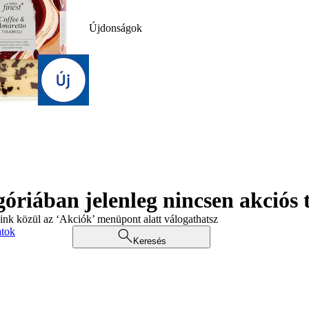
Újdonságok
góriában jelenleg nincsen akciós
aink közül az ‘Akciók’ menüpont alatt válogathatsz
atok
Keresés