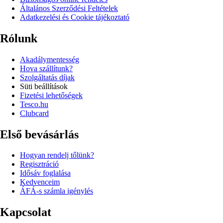
Általános Szerződési Feltételek
Adatkezelési és Cookie tájékoztató
Rólunk
Akadálymentesség
Hova szállítunk?
Szolgáltatás díjak
Süti beállítások
Fizetési lehetőségek
Tesco.hu
Clubcard
Első bevásárlás
Hogyan rendelj tőlünk?
Regisztráció
Idősáv foglalása
Kedvenceim
ÁFÁ-s számla igénylés
Kapcsolat