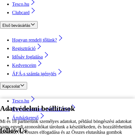
Tesco.hu
Clubcard
Első bevásárlás
Hogyan rendelj tőlünk?
Regisztráció
Idősáv foglalása
Kedvenceim
ÁFÁ-s számla igénylés
Kapcsolat
Tesco.hu
Adatvédelmi beállítások
Ügyfélszolgálat - 0680222333
Áruházkereső
Mi és 18 partnerünk személyes adatokat, például böngészési adatokat
vagy egyedi azonosítókat tárolunk a készülékeden, és hozzáférhetünk
followUs
azokhoz. Az Összes elfogadása és az Összes elutasítása gombok