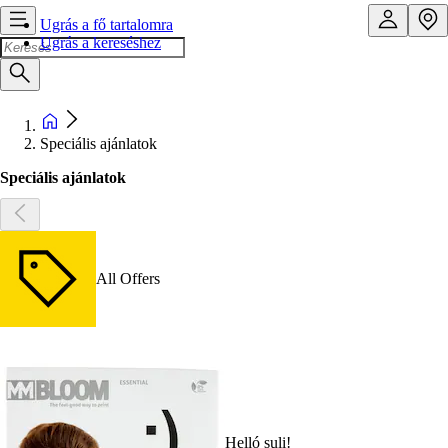
Ugrás a fő tartalomra
Ugrás a kereséshez
Speciális ajánlatok
Speciális ajánlatok
All Offers
Helló suli!