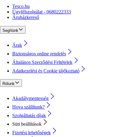
Tesco.hu
Ügyfélszolgálat - 0680222333
Áruházkereső
Segítünk
Árak
Biztonságos online rendelés
Általános Szerződési Feltételek
Adatkezelési és Cookie tájékoztató
Rólunk
Akadálymentesség
Hova szállítunk?
Szolgáltatás díjak
Süti beállítások
Fizetési lehetőségek