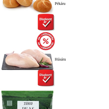
Pékáru
Húsáru