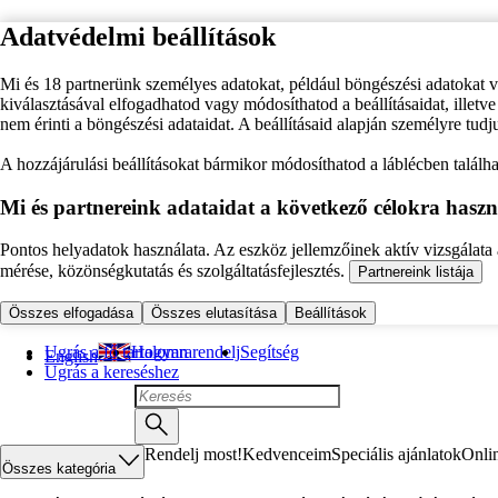
Adatvédelmi beállítások
Mi és 18 partnerünk személyes adatokat, például böngészési adatokat 
kiválasztásával elfogadhatod vagy módosíthatod a beállításaidat, illet
nem érinti a böngészési adataidat. A beállításaid alapján személyre tudj
A hozzájárulási beállításokat bármikor módosíthatod a láblécben találhat
Mi és partnereink adataidat a következő célokra haszn
Pontos helyadatok használata. Az eszköz jellemzőinek aktív vizsgálata a
mérése, közönségkutatás és szolgáltatásfejlesztés.
Partnereink listája
Összes elfogadása
Összes elutasítása
Beállítások
Ugrás a fő tartalomra
Hogyan rendelj
Segítség
English
Ugrás a kereséshez
Rendelj most!
Kedvenceim
Speciális ajánlatok
Onli
Összes kategória