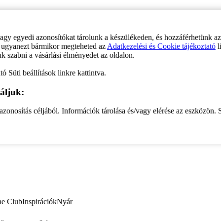
vagy egyedi azonosítókat tárolunk a készülékeden, és hozzáférhetünk a
ve ugyanezt bármikor megteheted az
Adatkezelési és Cookie tájékoztató
l
uk szabni a vásárlási élményedet az oldalon.
ó Süti beállítások linkre kattintva.
áljuk:
zonosítás céljából. Információk tárolása és/vagy elérése az eszközön. S
ne Club
Inspirációk
Nyár