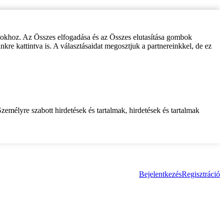
zokhoz. Az Összes elfogadása és az Összes elutasítása gombok
inkre kattintva is. A választásaidat megosztjuk a partnereinkkel, de ez
zemélyre szabott hirdetések és tartalmak, hirdetések és tartalmak
Bejelentkezés
Regisztráció