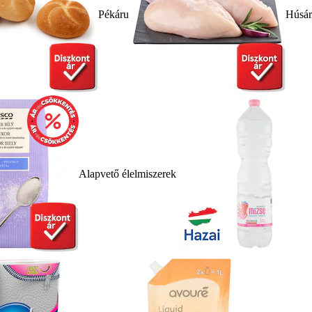
Pékáru
Húsá
Alapvető élelmiszerek