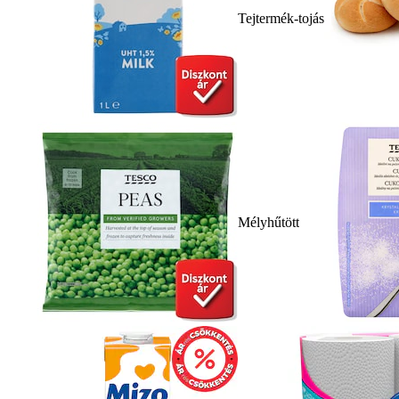
Tejtermék-tojás
Mélyhűtött