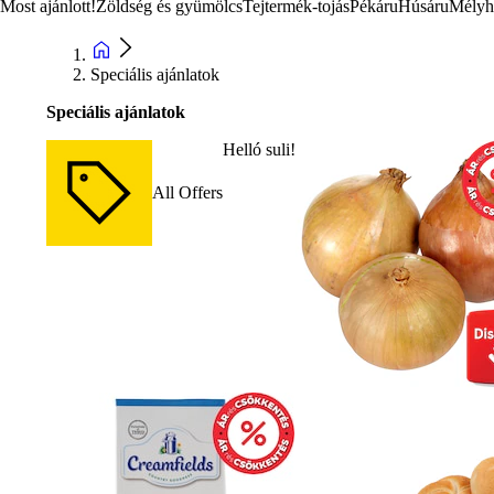
Most ajánlott!
Zöldség és gyümölcs
Tejtermék-tojás
Pékáru
Húsáru
Mélyh
Speciális ajánlatok
Speciális ajánlatok
Helló suli!
All Offers