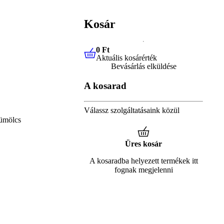
Kosár
0 Ft
Aktuális kosárérték
0 Ft
Aktuális kosárérték
Bevásárlás elküldése
A kosarad
Válassz szolgáltatásaink közül
ümölcs
Üres kosár
A kosaradba helyezett termékek itt
fognak megjelenni