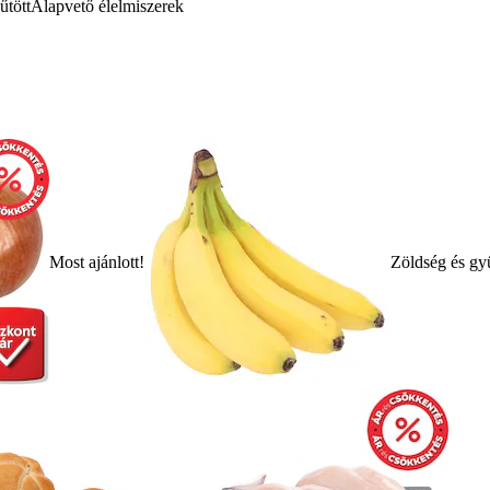
űtött
Alapvető élelmiszerek
Most ajánlott!
Zöldség és gy