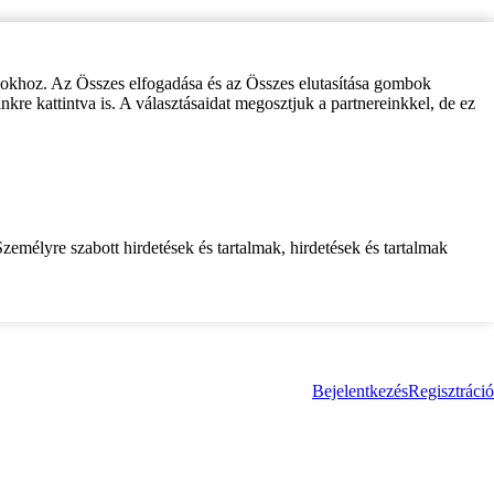
zokhoz. Az Összes elfogadása és az Összes elutasítása gombok
inkre kattintva is. A választásaidat megosztjuk a partnereinkkel, de ez
zemélyre szabott hirdetések és tartalmak, hirdetések és tartalmak
Bejelentkezés
Regisztráció