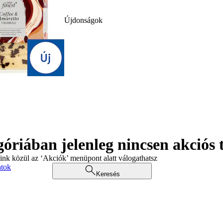
Újdonságok
góriában jelenleg nincsen akciós
aink közül az ‘Akciók’ menüpont alatt válogathatsz
atok
Keresés