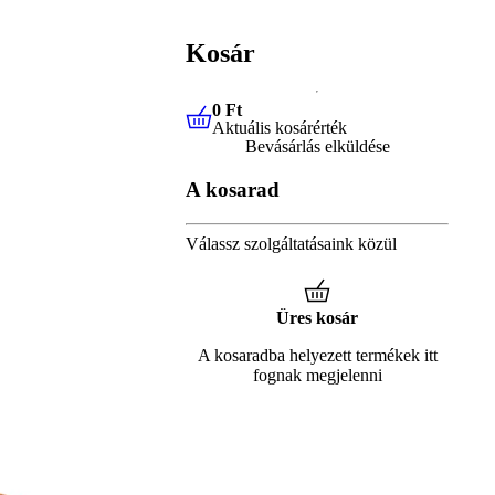
Kosár
0 Ft
Aktuális kosárérték
0 Ft
Aktuális kosárérték
Bevásárlás elküldése
A kosarad
Válassz szolgáltatásaink közül
Üres kosár
A kosaradba helyezett termékek itt
fognak megjelenni