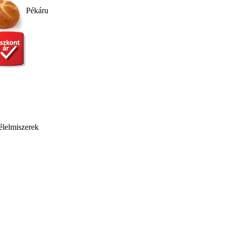
Pékáru
élelmiszerek