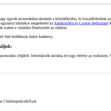
vagy egyedi azonosítókat tárolunk a készülékeden, és hozzáférhetünk a
ve ugyanezt bármikor megteheted az
Adatkezelési és Cookie tájékoztató
l
uk szabni a vásárlási élményedet az oldalon.
ó Süti beállítások linkre kattintva.
áljuk:
zonosítás céljából. Információk tárolása és/vagy elérése az eszközön. S
ne Club
Inspirációk
Nyár