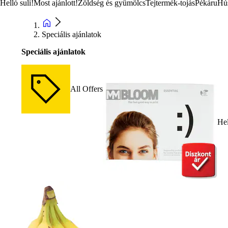
Helló suli!
Most ajánlott!
Zöldség és gyümölcs
Tejtermék-tojás
Pékáru
Hú
Speciális ajánlatok
Speciális ajánlatok
All Offers
Hel