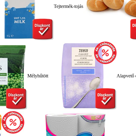
Tejtermék-tojás
Mélyhűtött
Alapvető 