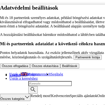
Adatvédelmi beállítások
Mi és 18 partnerünk személyes adatokat, például böngészési adatokat 
kiválasztásával elfogadhatod vagy módosíthatod a beállításaidat, illet
nem érinti a böngészési adataidat. A beállításaid alapján személyre tudj
A hozzájárulási beállításokat bármikor módosíthatod a láblécben találhat
Mi és partnereink adataidat a következő célokra haszn
Pontos helyadatok használata. Az eszköz jellemzőinek aktív vizsgálata a
mérése, közönségkutatás és szolgáltatásfejlesztés.
Partnereink listája
Összes elfogadása
Összes elutasítása
Beállítások
Ugrás a fő tartalomra
Hogyan rendelj
Segítség
English
Ugrás a kereséshez
Rendelj most!
Kedvenceim
Speciális ajánlatok
Onli
Összes kategória