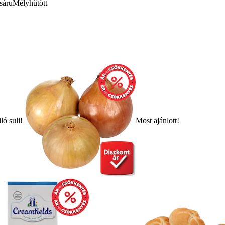
sáru
Mélyhűtött
ló suli!
Most ajánlott!