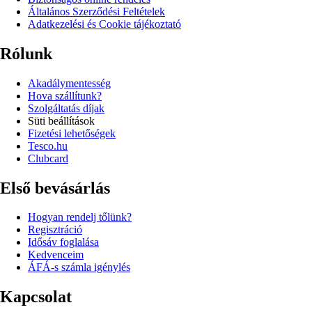
Általános Szerződési Feltételek
Adatkezelési és Cookie tájékoztató
Rólunk
Akadálymentesség
Hova szállítunk?
Szolgáltatás díjak
Süti beállítások
Fizetési lehetőségek
Tesco.hu
Clubcard
Első bevásárlás
Hogyan rendelj tőlünk?
Regisztráció
Idősáv foglalása
Kedvenceim
ÁFÁ-s számla igénylés
Kapcsolat