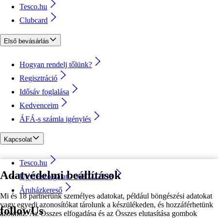
Tesco.hu
Clubcard
Első bevásárlás
Hogyan rendelj tőlünk?
Regisztráció
Idősáv foglalása
Kedvenceim
ÁFÁ-s számla igénylés
Kapcsolat
Tesco.hu
Adatvédelmi beállítások
Ügyfélszolgálat - 0680222333
Áruházkereső
Mi és 18 partnerünk személyes adatokat, például böngészési adatokat
vagy egyedi azonosítókat tárolunk a készülékeden, és hozzáférhetünk
followUs
azokhoz. Az Összes elfogadása és az Összes elutasítása gombok