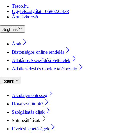
Tesco.hu
Ügyfélszolgálat - 0680222333
Áruházkereső
Segítünk
Árak
Biztonságos online rendelés
Általános Szerződési Feltételek
Adatkezelési és Cookie tájékoztató
Rólunk
Akadálymentesség
Hova szállítunk?
Szolgáltatás díjak
Süti beállítások
Fizetési lehetőségek