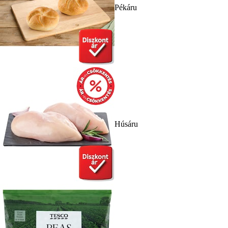
Pékáru
Húsáru