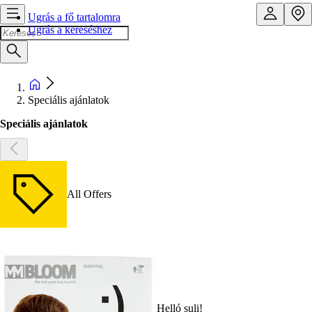
Ugrás a fő tartalomra
Ugrás a kereséshez
Speciális ajánlatok
Speciális ajánlatok
All Offers
Helló suli!