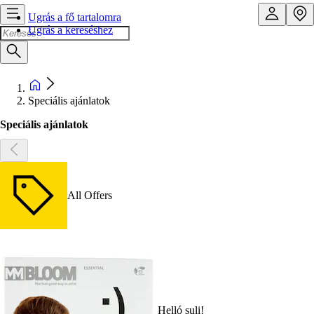
Ugrás a fő tartalomra
Ugrás a kereséshez
Speciális ajánlatok
Speciális ajánlatok
All Offers
Helló suli!