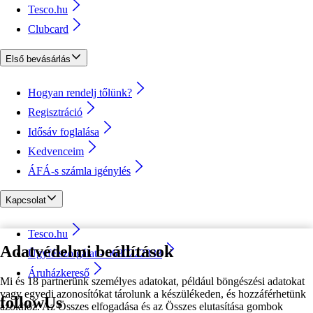
Tesco.hu
Clubcard
Első bevásárlás
Hogyan rendelj tőlünk?
Regisztráció
Idősáv foglalása
Kedvenceim
ÁFÁ-s számla igénylés
Kapcsolat
Tesco.hu
Adatvédelmi beállítások
Ügyfélszolgálat - 0680222333
Áruházkereső
Mi és 18 partnerünk személyes adatokat, például böngészési adatokat
vagy egyedi azonosítókat tárolunk a készülékeden, és hozzáférhetünk
followUs
azokhoz. Az Összes elfogadása és az Összes elutasítása gombok