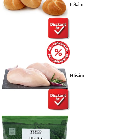
Pékáru
Húsáru