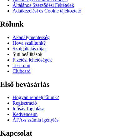
Általános Szerződési Feltételek
Adatkezelési és Cookie tájékoztató
Rólunk
Akadálymentesség
Hova szállítunk?
Szolgáltatás díjak
Süti beállítások
Fizetési lehetőségek
Tesco.hu
Clubcard
Első bevásárlás
Hogyan rendelj tőlünk?
Regisztráció
Idősáv foglalása
Kedvenceim
ÁFÁ-s számla igénylés
Kapcsolat