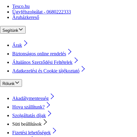
Tesco.hu
Ügyfélszolgálat - 0680222333
Áruházkereső
Segítünk
Árak
Biztonságos online rendelés
Általános Szerződési Feltételek
Adatkezelési és Cookie tájékoztató
Rólunk
Akadálymentesség
Hova szállítunk?
Szolgáltatás díjak
Süti beállítások
Fizetési lehetőségek