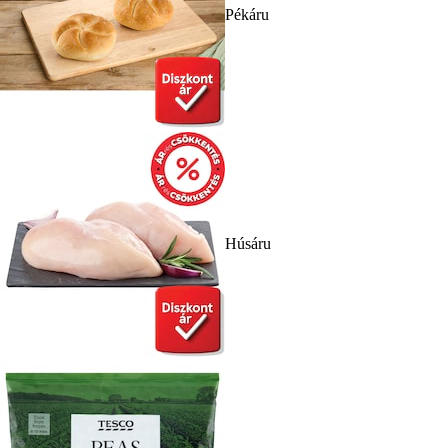
Pékáru
Húsáru