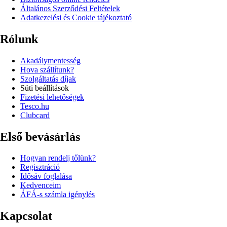
Általános Szerződési Feltételek
Adatkezelési és Cookie tájékoztató
Rólunk
Akadálymentesség
Hova szállítunk?
Szolgáltatás díjak
Süti beállítások
Fizetési lehetőségek
Tesco.hu
Clubcard
Első bevásárlás
Hogyan rendelj tőlünk?
Regisztráció
Idősáv foglalása
Kedvenceim
ÁFÁ-s számla igénylés
Kapcsolat