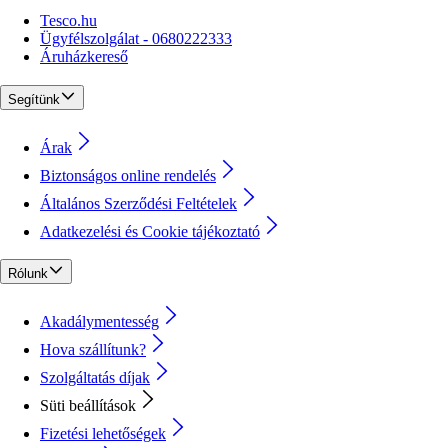
Tesco.hu
Ügyfélszolgálat - 0680222333
Áruházkereső
Segítünk
Árak
Biztonságos online rendelés
Általános Szerződési Feltételek
Adatkezelési és Cookie tájékoztató
Rólunk
Akadálymentesség
Hova szállítunk?
Szolgáltatás díjak
Süti beállítások
Fizetési lehetőségek