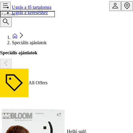
Ugrás a fő tartalomra
Ugrás a kereséshez
Speciális ajánlatok
Speciális ajánlatok
All Offers
Helló suli!