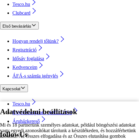
Tesco.hu
Clubcard
Első bevásárlás
Hogyan rendelj tőlünk?
Regisztráció
Idősáv foglalása
Kedvenceim
ÁFÁ-s számla igénylés
Kapcsolat
Tesco.hu
Adatvédelmi beállítások
Ügyfélszolgálat - 0680222333
Áruházkereső
Mi és 18 partnerünk személyes adatokat, például böngészési adatokat
vagy egyedi azonosítókat tárolunk a készülékeden, és hozzáférhetünk
followUs
azokhoz. Az Összes elfogadása és az Összes elutasítása gombok