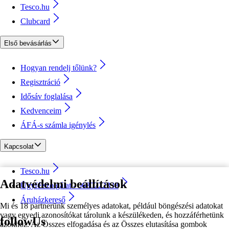
Tesco.hu
Clubcard
Első bevásárlás
Hogyan rendelj tőlünk?
Regisztráció
Idősáv foglalása
Kedvenceim
ÁFÁ-s számla igénylés
Kapcsolat
Tesco.hu
Adatvédelmi beállítások
Ügyfélszolgálat - 0680222333
Áruházkereső
Mi és 18 partnerünk személyes adatokat, például böngészési adatokat
vagy egyedi azonosítókat tárolunk a készülékeden, és hozzáférhetünk
followUs
azokhoz. Az Összes elfogadása és az Összes elutasítása gombok