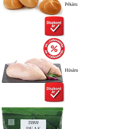
Pékáru
Húsáru