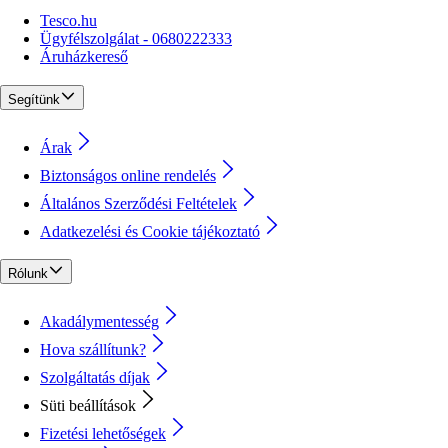
Tesco.hu
Ügyfélszolgálat - 0680222333
Áruházkereső
Segítünk
Árak
Biztonságos online rendelés
Általános Szerződési Feltételek
Adatkezelési és Cookie tájékoztató
Rólunk
Akadálymentesség
Hova szállítunk?
Szolgáltatás díjak
Süti beállítások
Fizetési lehetőségek