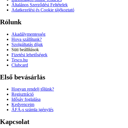
Általános Szerződési Feltételek
Adatkezelési és Cookie tájékoztató
Rólunk
Akadálymentesség
Hova szállítunk?
Szolgáltatás díjak
Süti beállítások
Fizetési lehetőségek
Tesco.hu
Clubcard
Első bevásárlás
Hogyan rendelj tőlünk?
Regisztráció
Idősáv foglalása
Kedvenceim
ÁFÁ-s számla igénylés
Kapcsolat