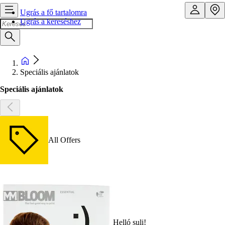
Ugrás a fő tartalomra
Ugrás a kereséshez
Speciális ajánlatok
Speciális ajánlatok
All Offers
Helló suli!