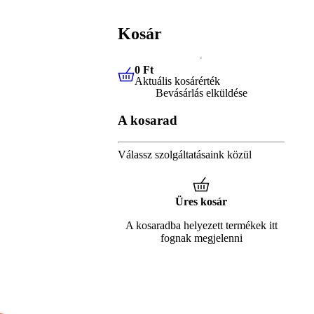
Kosár
0 Ft
Aktuális kosárérték
0 Ft
Aktuális kosárérték
Bevásárlás elküldése
A kosarad
Válassz szolgáltatásaink közül
Üres kosár
A kosaradba helyezett termékek itt
fognak megjelenni