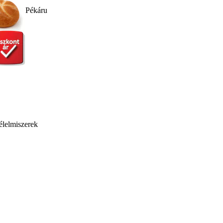
Pékáru
élelmiszerek