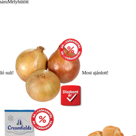
sáru
Mélyhűtött
ló suli!
Most ajánlott!