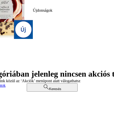
Újdonságok
góriában jelenleg nincsen akciós
aink közül az ‘Akciók’ menüpont alatt válogathatsz
atok
Keresés