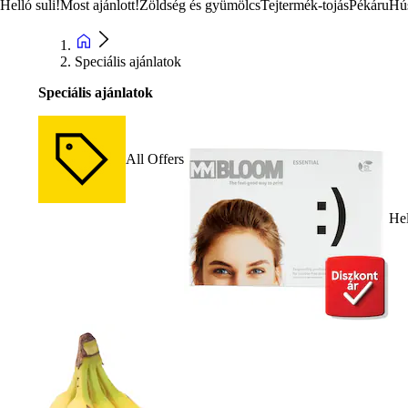
Helló suli!
Most ajánlott!
Zöldség és gyümölcs
Tejtermék-tojás
Pékáru
Hú
Speciális ajánlatok
Speciális ajánlatok
All Offers
Hel