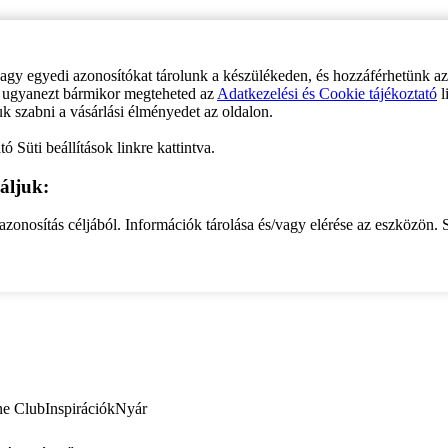
vagy egyedi azonosítókat tárolunk a készülékeden, és hozzáférhetünk a
ve ugyanezt bármikor megteheted az
Adatkezelési és Cookie tájékoztató
l
uk szabni a vásárlási élményedet az oldalon.
ó Süti beállítások linkre kattintva.
áljuk:
zonosítás céljából. Információk tárolása és/vagy elérése az eszközön. S
ne Club
Inspirációk
Nyár