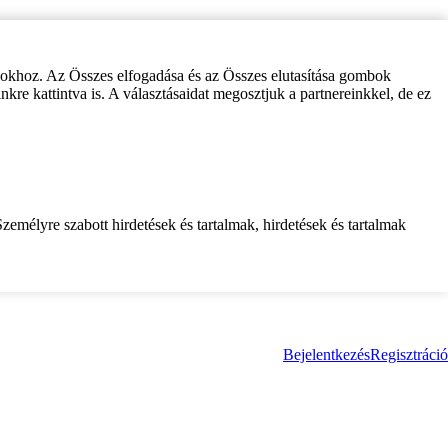
zokhoz. Az Összes elfogadása és az Összes elutasítása gombok
inkre kattintva is. A választásaidat megosztjuk a partnereinkkel, de ez
zemélyre szabott hirdetések és tartalmak, hirdetések és tartalmak
Bejelentkezés
Regisztráció