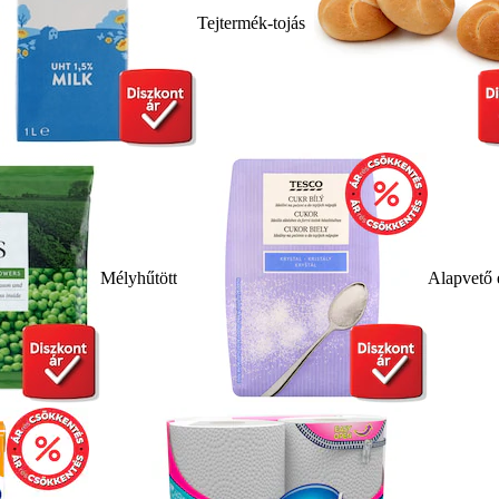
Tejtermék-tojás
Mélyhűtött
Alapvető 