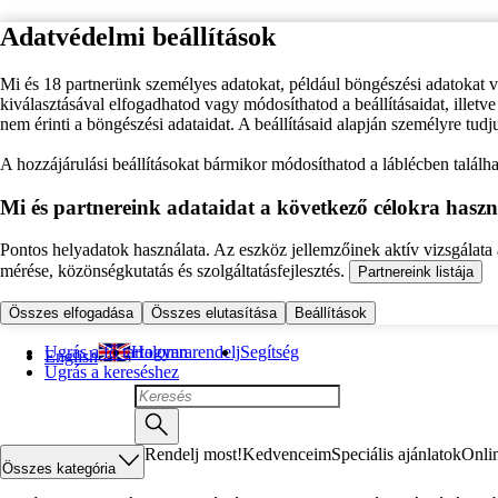
Adatvédelmi beállítások
Mi és 18 partnerünk személyes adatokat, például böngészési adatokat 
kiválasztásával elfogadhatod vagy módosíthatod a beállításaidat, illet
nem érinti a böngészési adataidat. A beállításaid alapján személyre tudj
A hozzájárulási beállításokat bármikor módosíthatod a láblécben találhat
Mi és partnereink adataidat a következő célokra haszn
Pontos helyadatok használata. Az eszköz jellemzőinek aktív vizsgálata a
mérése, közönségkutatás és szolgáltatásfejlesztés.
Partnereink listája
Összes elfogadása
Összes elutasítása
Beállítások
Ugrás a fő tartalomra
Hogyan rendelj
Segítség
English
Ugrás a kereséshez
Rendelj most!
Kedvenceim
Speciális ajánlatok
Onli
Összes kategória