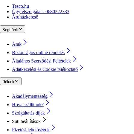
Tesco.hu
Ügyfélszolgálat - 0680222333
Áruházkereső
Segítünk
Árak
Biztonságos online rendelés
Általános Szerződési Feltételek
Adatkezelési és Cookie tájékoztató
Rólunk
Akadálymentesség
Hova szállítunk?
Szolgáltatás díjak
Süti beállítások
Fizetési lehetőségek