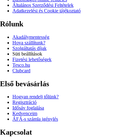
Általános Szerződési Feltételek
Adatkezelési és Cookie tájékoztató
Rólunk
Akadálymentesség
Hova szállítunk?
Szolgáltatás díjak
Süti beállítások
Fizetési lehetőségek
Tesco.hu
Clubcard
Első bevásárlás
Hogyan rendelj tőlünk?
Regisztráció
Idősáv foglalása
Kedvenceim
ÁFÁ-s számla igénylés
Kapcsolat