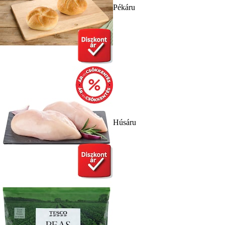
Pékáru
Húsáru