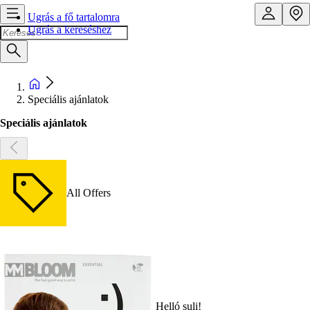
Ugrás a fő tartalomra
Ugrás a kereséshez
Speciális ajánlatok
Speciális ajánlatok
All Offers
Helló suli!