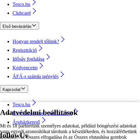
Tesco.hu
Clubcard
Első bevásárlás
Hogyan rendelj tőlünk?
Regisztráció
Idősáv foglalása
Kedvenceim
ÁFÁ-s számla igénylés
Kapcsolat
Tesco.hu
Adatvédelmi beállítások
Ügyfélszolgálat - 0680222333
Áruházkereső
Mi és 18 partnerünk személyes adatokat, például böngészési adatokat
vagy egyedi azonosítókat tárolunk a készülékeden, és hozzáférhetünk
followUs
azokhoz. Az Összes elfogadása és az Összes elutasítása gombok