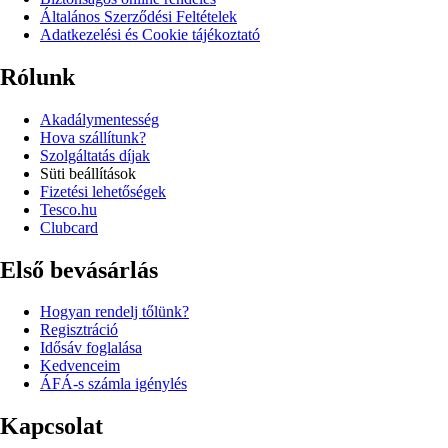
Általános Szerződési Feltételek
Adatkezelési és Cookie tájékoztató
Rólunk
Akadálymentesség
Hova szállítunk?
Szolgáltatás díjak
Süti beállítások
Fizetési lehetőségek
Tesco.hu
Clubcard
Első bevásárlás
Hogyan rendelj tőlünk?
Regisztráció
Idősáv foglalása
Kedvenceim
ÁFÁ-s számla igénylés
Kapcsolat