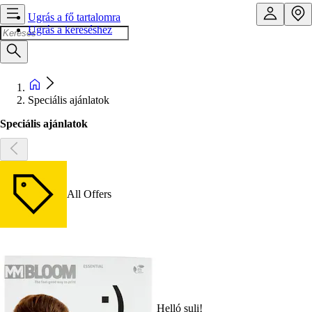
Ugrás a fő tartalomra
Ugrás a kereséshez
Speciális ajánlatok
Speciális ajánlatok
All Offers
Helló suli!