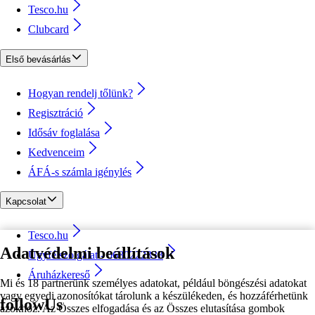
Tesco.hu
Clubcard
Első bevásárlás
Hogyan rendelj tőlünk?
Regisztráció
Idősáv foglalása
Kedvenceim
ÁFÁ-s számla igénylés
Kapcsolat
Tesco.hu
Adatvédelmi beállítások
Ügyfélszolgálat - 0680222333
Áruházkereső
Mi és 18 partnerünk személyes adatokat, például böngészési adatokat
vagy egyedi azonosítókat tárolunk a készülékeden, és hozzáférhetünk
followUs
azokhoz. Az Összes elfogadása és az Összes elutasítása gombok