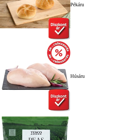
Pékáru
Húsáru