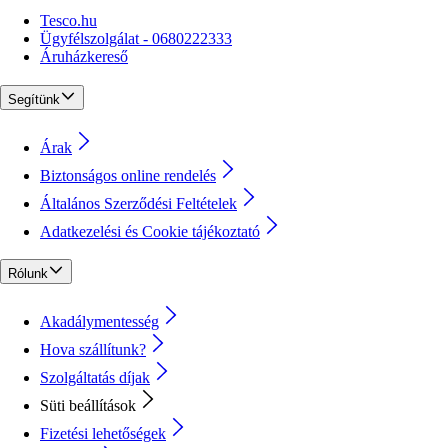
Tesco.hu
Ügyfélszolgálat - 0680222333
Áruházkereső
Segítünk
Árak
Biztonságos online rendelés
Általános Szerződési Feltételek
Adatkezelési és Cookie tájékoztató
Rólunk
Akadálymentesség
Hova szállítunk?
Szolgáltatás díjak
Süti beállítások
Fizetési lehetőségek