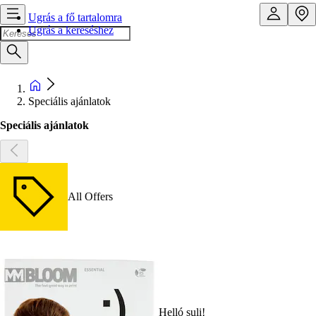
Ugrás a fő tartalomra
Ugrás a kereséshez
Speciális ajánlatok
Speciális ajánlatok
All Offers
Helló suli!