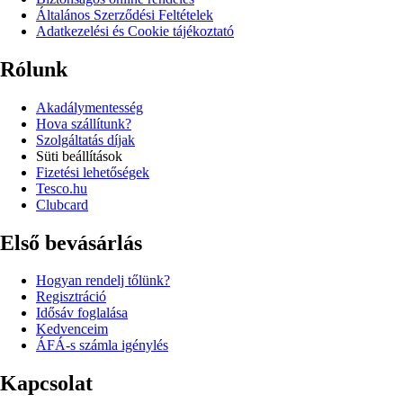
Általános Szerződési Feltételek
Adatkezelési és Cookie tájékoztató
Rólunk
Akadálymentesség
Hova szállítunk?
Szolgáltatás díjak
Süti beállítások
Fizetési lehetőségek
Tesco.hu
Clubcard
Első bevásárlás
Hogyan rendelj tőlünk?
Regisztráció
Idősáv foglalása
Kedvenceim
ÁFÁ-s számla igénylés
Kapcsolat