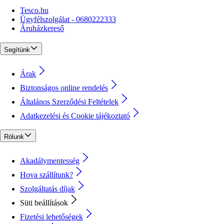
Tesco.hu
Ügyfélszolgálat - 0680222333
Áruházkereső
Segítünk
Árak
Biztonságos online rendelés
Általános Szerződési Feltételek
Adatkezelési és Cookie tájékoztató
Rólunk
Akadálymentesség
Hova szállítunk?
Szolgáltatás díjak
Süti beállítások
Fizetési lehetőségek