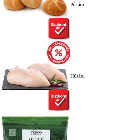
Pékáru
Húsáru