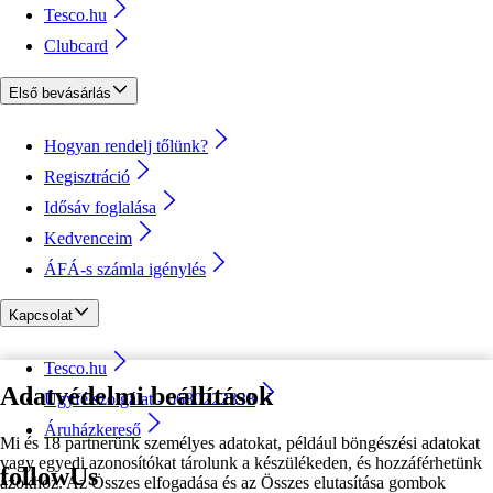
Tesco.hu
Clubcard
Első bevásárlás
Hogyan rendelj tőlünk?
Regisztráció
Idősáv foglalása
Kedvenceim
ÁFÁ-s számla igénylés
Kapcsolat
Tesco.hu
Adatvédelmi beállítások
Ügyfélszolgálat - 0680222333
Áruházkereső
Mi és 18 partnerünk személyes adatokat, például böngészési adatokat
vagy egyedi azonosítókat tárolunk a készülékeden, és hozzáférhetünk
followUs
azokhoz. Az Összes elfogadása és az Összes elutasítása gombok