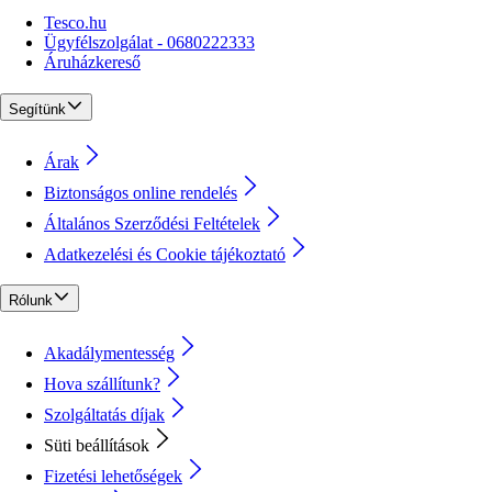
Tesco.hu
Ügyfélszolgálat - 0680222333
Áruházkereső
Segítünk
Árak
Biztonságos online rendelés
Általános Szerződési Feltételek
Adatkezelési és Cookie tájékoztató
Rólunk
Akadálymentesség
Hova szállítunk?
Szolgáltatás díjak
Süti beállítások
Fizetési lehetőségek