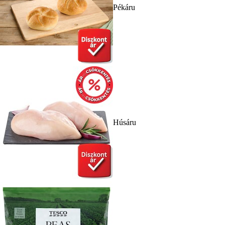
Pékáru
Húsáru