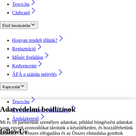
Tesco.hu
Clubcard
Első bevásárlás
Hogyan rendelj tőlünk?
Regisztráció
Idősáv foglalása
Kedvenceim
ÁFÁ-s számla igénylés
Kapcsolat
Tesco.hu
Adatvédelmi beállítások
Ügyfélszolgálat - 0680222333
Áruházkereső
Mi és 18 partnerünk személyes adatokat, például böngészési adatokat
vagy egyedi azonosítókat tárolunk a készülékeden, és hozzáférhetünk
followUs
azokhoz. Az Összes elfogadása és az Összes elutasítása gombok