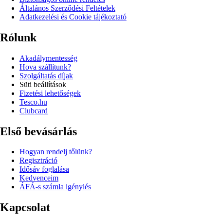
Általános Szerződési Feltételek
Adatkezelési és Cookie tájékoztató
Rólunk
Akadálymentesség
Hova szállítunk?
Szolgáltatás díjak
Süti beállítások
Fizetési lehetőségek
Tesco.hu
Clubcard
Első bevásárlás
Hogyan rendelj tőlünk?
Regisztráció
Idősáv foglalása
Kedvenceim
ÁFÁ-s számla igénylés
Kapcsolat