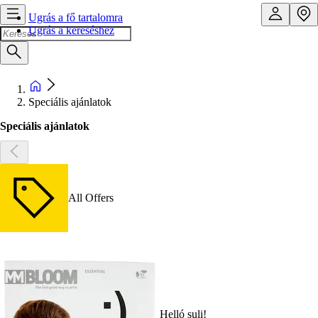
Ugrás a fő tartalomra
Ugrás a kereséshez
Speciális ajánlatok
Speciális ajánlatok
All Offers
Helló suli!