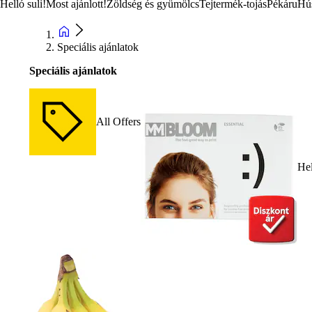
Helló suli!
Most ajánlott!
Zöldség és gyümölcs
Tejtermék-tojás
Pékáru
Hú
Speciális ajánlatok
Speciális ajánlatok
All Offers
Hel