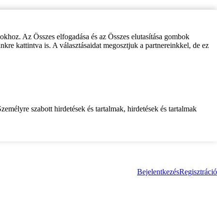
zokhoz. Az Összes elfogadása és az Összes elutasítása gombok
inkre kattintva is. A választásaidat megosztjuk a partnereinkkel, de ez
zemélyre szabott hirdetések és tartalmak, hirdetések és tartalmak
Bejelentkezés
Regisztráció