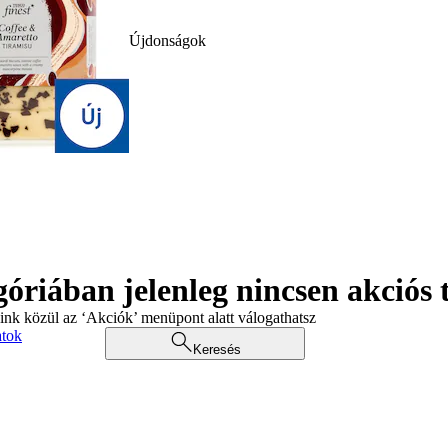
Újdonságok
góriában jelenleg nincsen akciós
aink közül az ‘Akciók’ menüpont alatt válogathatsz
atok
Keresés