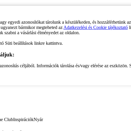
vagy egyedi azonosítókat tárolunk a készülékeden, és hozzáférhetünk a
ve ugyanezt bármikor megteheted az
Adatkezelési és Cookie tájékoztató
l
uk szabni a vásárlási élményedet az oldalon.
ó Süti beállítások linkre kattintva.
áljuk:
zonosítás céljából. Információk tárolása és/vagy elérése az eszközön. S
ne Club
Inspirációk
Nyár