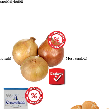
sáru
Mélyhűtött
ló suli!
Most ajánlott!