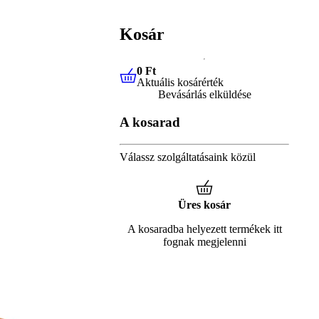
Kosár
0 Ft
Aktuális kosárérték
0 Ft
Aktuális kosárérték
Bevásárlás elküldése
A kosarad
Válassz szolgáltatásaink közül
Üres kosár
A kosaradba helyezett termékek itt
fognak megjelenni