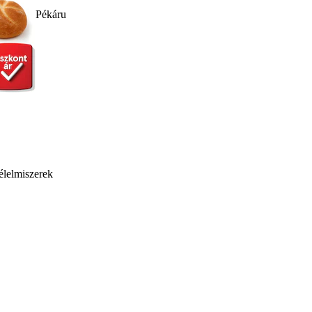
Pékáru
élelmiszerek