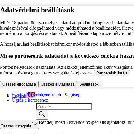
Adatvédelmi beállítások
Mi és 18 partnerünk személyes adatokat, például böngészési adatokat 
kiválasztásával elfogadhatod vagy módosíthatod a beállításaidat, illet
nem érinti a böngészési adataidat. A beállításaid alapján személyre tudj
A hozzájárulási beállításokat bármikor módosíthatod a láblécben találhat
Mi és partnereink adataidat a következő célokra haszn
Pontos helyadatok használata. Az eszköz jellemzőinek aktív vizsgálata a
mérése, közönségkutatás és szolgáltatásfejlesztés.
Partnereink listája
Összes elfogadása
Összes elutasítása
Beállítások
Ugrás a fő tartalomra
Hogyan rendelj
Segítség
English
Ugrás a kereséshez
Rendelj most!
Kedvenceim
Speciális ajánlatok
Onli
Összes kategória