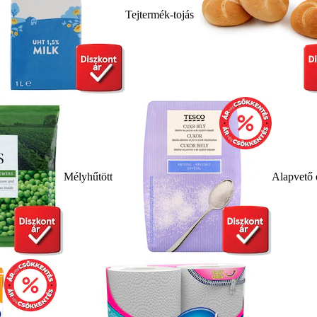
Tejtermék-tojás
Mélyhűtött
Alapvető 