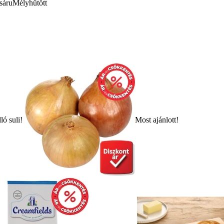
sáru
Mélyhűtött
ló suli!
Most ajánlott!