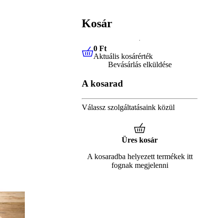
Kosár
0 Ft
Aktuális kosárérték
0 Ft
Aktuális kosárérték
Bevásárlás elküldése
A kosarad
Válassz szolgáltatásaink közül
Üres kosár
A kosaradba helyezett termékek itt
fognak megjelenni