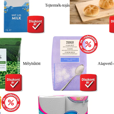
Tejtermék-tojás
Mélyhűtött
Alapvető 