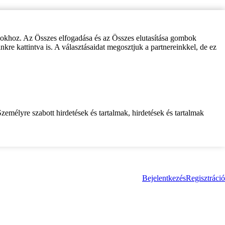
zokhoz. Az Összes elfogadása és az Összes elutasítása gombok
inkre kattintva is. A választásaidat megosztjuk a partnereinkkel, de ez
zemélyre szabott hirdetések és tartalmak, hirdetések és tartalmak
Bejelentkezés
Regisztráció