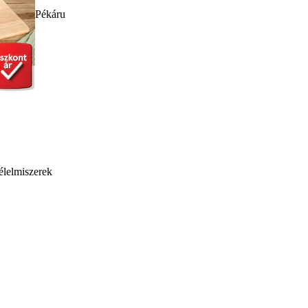
Pékáru
élelmiszerek