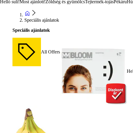
Helló suli!
Most ajánlott!
Zöldség és gyümölcs
Tejtermék-tojás
Pékáru
Hú
Speciális ajánlatok
Speciális ajánlatok
All Offers
Hel