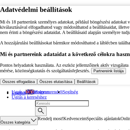
Adatvédelmi beállítások
Mi és 18 partnerünk személyes adatokat, például böngészési adatokat 
kiválasztásával elfogadhatod vagy módosíthatod a beállításaidat, illet
nem érinti a böngészési adataidat. A beállításaid alapján személyre tudj
A hozzájárulási beállításokat bármikor módosíthatod a láblécben találhat
Mi és partnereink adataidat a következő célokra haszn
Pontos helyadatok használata. Az eszköz jellemzőinek aktív vizsgálata a
mérése, közönségkutatás és szolgáltatásfejlesztés.
Partnereink listája
Összes elfogadása
Összes elutasítása
Beállítások
Ugrás a fő tartalomra
Hogyan rendelj
Segítség
English
Ugrás a kereséshez
Rendelj most!
Kedvenceim
Speciális ajánlatok
Onli
Összes kategória