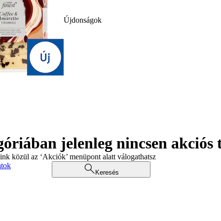
Újdonságok
góriában jelenleg nincsen akciós
aink közül az ‘Akciók’ menüpont alatt válogathatsz
atok
Keresés