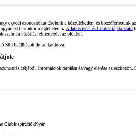
vagy egyedi azonosítókat tárolunk a készülékeden, és hozzáférhetünk a
ve ugyanezt bármikor megteheted az
Adatkezelési és Cookie tájékoztató
l
uk szabni a vásárlási élményedet az oldalon.
ó Süti beállítások linkre kattintva.
áljuk:
zonosítás céljából. Információk tárolása és/vagy elérése az eszközön. S
ne Club
Inspirációk
Nyár