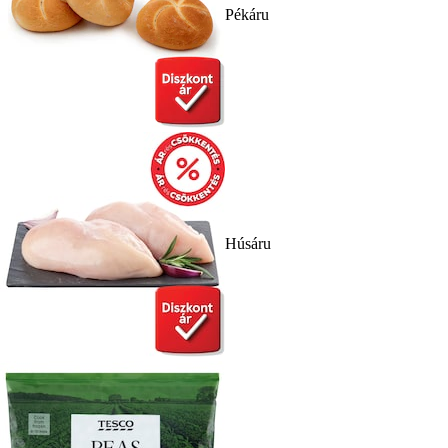
Pékáru
Húsáru