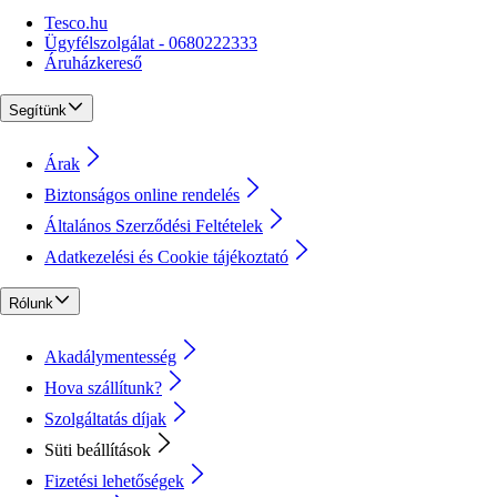
Tesco.hu
Ügyfélszolgálat - 0680222333
Áruházkereső
Segítünk
Árak
Biztonságos online rendelés
Általános Szerződési Feltételek
Adatkezelési és Cookie tájékoztató
Rólunk
Akadálymentesség
Hova szállítunk?
Szolgáltatás díjak
Süti beállítások
Fizetési lehetőségek