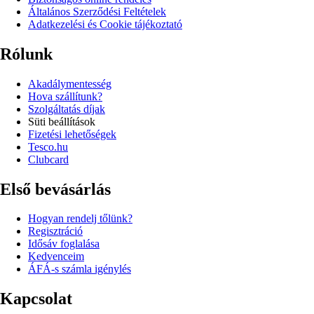
Általános Szerződési Feltételek
Adatkezelési és Cookie tájékoztató
Rólunk
Akadálymentesség
Hova szállítunk?
Szolgáltatás díjak
Süti beállítások
Fizetési lehetőségek
Tesco.hu
Clubcard
Első bevásárlás
Hogyan rendelj tőlünk?
Regisztráció
Idősáv foglalása
Kedvenceim
ÁFÁ-s számla igénylés
Kapcsolat