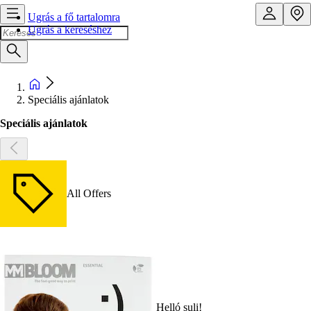
Ugrás a fő tartalomra
Ugrás a kereséshez
Speciális ajánlatok
Speciális ajánlatok
All Offers
Helló suli!