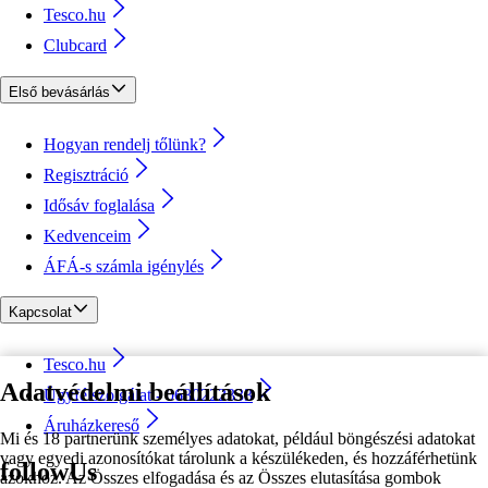
Tesco.hu
Clubcard
Első bevásárlás
Hogyan rendelj tőlünk?
Regisztráció
Idősáv foglalása
Kedvenceim
ÁFÁ-s számla igénylés
Kapcsolat
Tesco.hu
Adatvédelmi beállítások
Ügyfélszolgálat - 0680222333
Áruházkereső
Mi és 18 partnerünk személyes adatokat, például böngészési adatokat
vagy egyedi azonosítókat tárolunk a készülékeden, és hozzáférhetünk
followUs
azokhoz. Az Összes elfogadása és az Összes elutasítása gombok