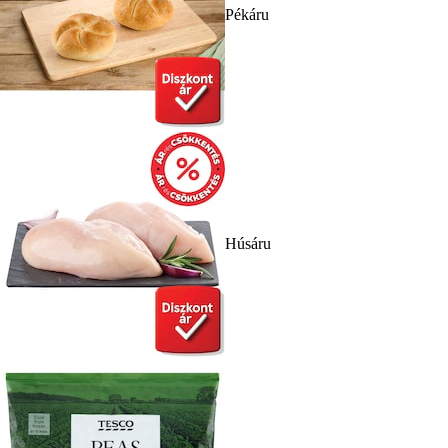
Pékáru
Húsáru