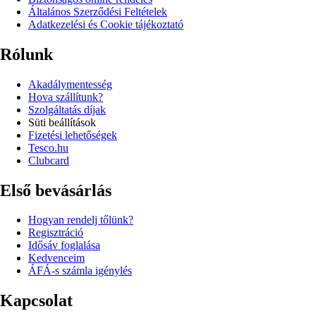
Általános Szerződési Feltételek
Adatkezelési és Cookie tájékoztató
Rólunk
Akadálymentesség
Hova szállítunk?
Szolgáltatás díjak
Süti beállítások
Fizetési lehetőségek
Tesco.hu
Clubcard
Első bevásárlás
Hogyan rendelj tőlünk?
Regisztráció
Idősáv foglalása
Kedvenceim
ÁFÁ-s számla igénylés
Kapcsolat