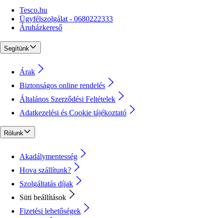
Tesco.hu
Ügyfélszolgálat - 0680222333
Áruházkereső
Segítünk
Árak
Biztonságos online rendelés
Általános Szerződési Feltételek
Adatkezelési és Cookie tájékoztató
Rólunk
Akadálymentesség
Hova szállítunk?
Szolgáltatás díjak
Süti beállítások
Fizetési lehetőségek