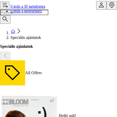
Ugrás a fő tartalomra
Ugrás a kereséshez
Speciális ajánlatok
Speciális ajánlatok
All Offers
Helló suli!