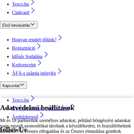
Tesco.hu
Clubcard
Első bevásárlás
Hogyan rendelj tőlünk?
Regisztráció
Idősáv foglalása
Kedvenceim
ÁFÁ-s számla igénylés
Kapcsolat
Tesco.hu
Adatvédelmi beállítások
Ügyfélszolgálat - 0680222333
Áruházkereső
Mi és 18 partnerünk személyes adatokat, például böngészési adatokat
vagy egyedi azonosítókat tárolunk a készülékeden, és hozzáférhetünk
followUs
azokhoz. Az Összes elfogadása és az Összes elutasítása gombok