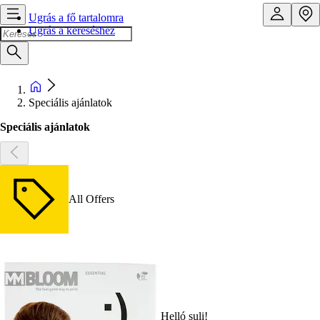
Ugrás a fő tartalomra
Ugrás a kereséshez
Speciális ajánlatok
Speciális ajánlatok
All Offers
Helló suli!