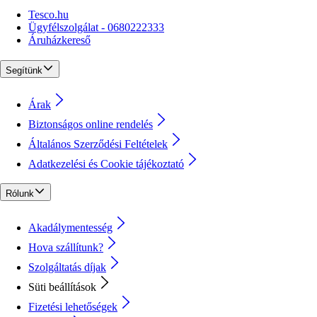
Tesco.hu
Ügyfélszolgálat - 0680222333
Áruházkereső
Segítünk
Árak
Biztonságos online rendelés
Általános Szerződési Feltételek
Adatkezelési és Cookie tájékoztató
Rólunk
Akadálymentesség
Hova szállítunk?
Szolgáltatás díjak
Süti beállítások
Fizetési lehetőségek