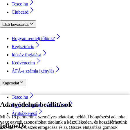
Tesco.hu
Clubcard
Első bevásárlás
Hogyan rendelj tőlünk?
Regisztráció
Idősáv foglalása
Kedvenceim
ÁFÁ-s számla igénylés
Kapcsolat
Tesco.hu
Adatvédelmi beállítások
Ügyfélszolgálat - 0680222333
Áruházkereső
Mi és 18 partnerünk személyes adatokat, például böngészési adatokat
vagy egyedi azonosítókat tárolunk a készülékeden, és hozzáférhetünk
followUs
azokhoz. Az Összes elfogadása és az Összes elutasítása gombok