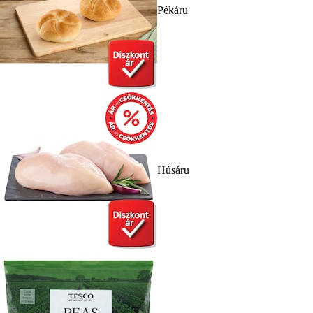
Pékáru
Húsáru