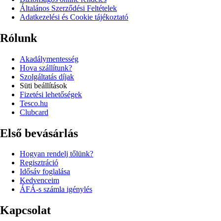
Általános Szerződési Feltételek
Adatkezelési és Cookie tájékoztató
Rólunk
Akadálymentesség
Hova szállítunk?
Szolgáltatás díjak
Süti beállítások
Fizetési lehetőségek
Tesco.hu
Clubcard
Első bevásárlás
Hogyan rendelj tőlünk?
Regisztráció
Idősáv foglalása
Kedvenceim
ÁFÁ-s számla igénylés
Kapcsolat