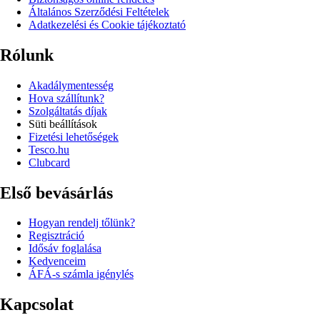
Általános Szerződési Feltételek
Adatkezelési és Cookie tájékoztató
Rólunk
Akadálymentesség
Hova szállítunk?
Szolgáltatás díjak
Süti beállítások
Fizetési lehetőségek
Tesco.hu
Clubcard
Első bevásárlás
Hogyan rendelj tőlünk?
Regisztráció
Idősáv foglalása
Kedvenceim
ÁFÁ-s számla igénylés
Kapcsolat