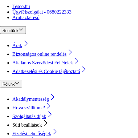
Tesco.hu
Ügyfélszolgálat - 0680222333
Áruházkereső
Segítünk
Árak
Biztonságos online rendelés
Általános Szerződési Feltételek
Adatkezelési és Cookie tájékoztató
Rólunk
Akadálymentesség
Hova szállítunk?
Szolgáltatás díjak
Süti beállítások
Fizetési lehetőségek