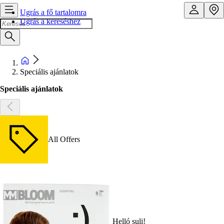
Ugrás a fő tartalomra
Ugrás a kereséshez
Speciális ajánlatok
Speciális ajánlatok
All Offers
Helló suli!