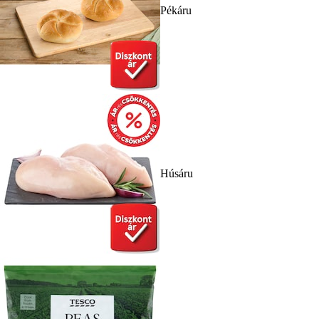
Pékáru
Húsáru