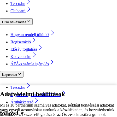
Tesco.hu
Clubcard
Első bevásárlás
Hogyan rendelj tőlünk?
Regisztráció
Idősáv foglalása
Kedvenceim
ÁFÁ-s számla igénylés
Kapcsolat
Tesco.hu
Adatvédelmi beállítások
Ügyfélszolgálat - 0680222333
Áruházkereső
Mi és 18 partnerünk személyes adatokat, például böngészési adatokat
vagy egyedi azonosítókat tárolunk a készülékeden, és hozzáférhetünk
followUs
azokhoz. Az Összes elfogadása és az Összes elutasítása gombok