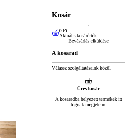
Kosár
0 Ft
Aktuális kosárérték
0 Ft
Aktuális kosárérték
Bevásárlás elküldése
A kosarad
Válassz szolgáltatásaink közül
Üres kosár
A kosaradba helyezett termékek itt
fognak megjelenni