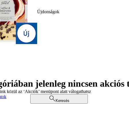
Újdonságok
góriában jelenleg nincsen akciós
aink közül az ‘Akciók’ menüpont alatt válogathatsz
atok
Keresés