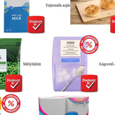
Tejtermék-tojás
Mélyhűtött
Alapvető 