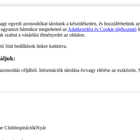
vagy egyedi azonosítókat tárolunk a készülékeden, és hozzáférhetünk a
ve ugyanezt bármikor megteheted az
Adatkezelési és Cookie tájékoztató
l
uk szabni a vásárlási élményedet az oldalon.
ó Süti beállítások linkre kattintva.
áljuk:
zonosítás céljából. Információk tárolása és/vagy elérése az eszközön. S
ne Club
Inspirációk
Nyár