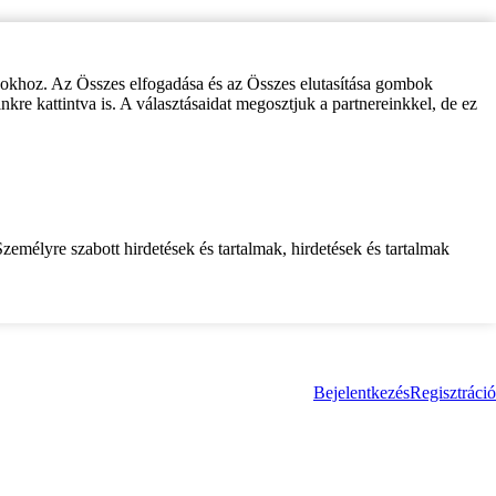
zokhoz. Az Összes elfogadása és az Összes elutasítása gombok
inkre kattintva is. A választásaidat megosztjuk a partnereinkkel, de ez
zemélyre szabott hirdetések és tartalmak, hirdetések és tartalmak
Bejelentkezés
Regisztráció