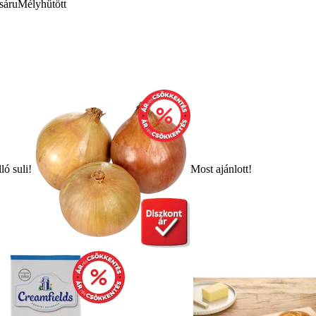
sáru
Mélyhűtött
ló suli!
Most ajánlott!