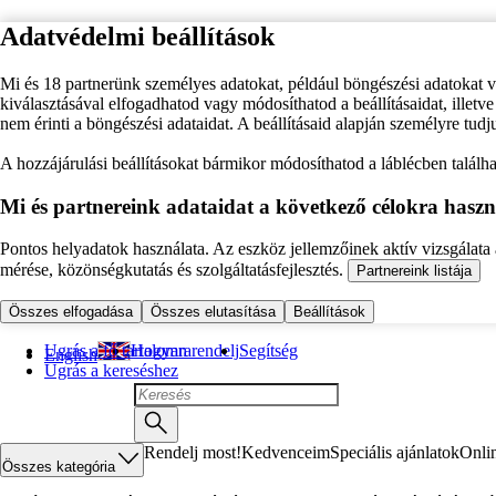
Adatvédelmi beállítások
Mi és 18 partnerünk személyes adatokat, például böngészési adatokat 
kiválasztásával elfogadhatod vagy módosíthatod a beállításaidat, illet
nem érinti a böngészési adataidat. A beállításaid alapján személyre tudj
A hozzájárulási beállításokat bármikor módosíthatod a láblécben találhat
Mi és partnereink adataidat a következő célokra haszn
Pontos helyadatok használata. Az eszköz jellemzőinek aktív vizsgálata a
mérése, közönségkutatás és szolgáltatásfejlesztés.
Partnereink listája
Összes elfogadása
Összes elutasítása
Beállítások
Ugrás a fő tartalomra
Hogyan rendelj
Segítség
English
Ugrás a kereséshez
Rendelj most!
Kedvenceim
Speciális ajánlatok
Onli
Összes kategória