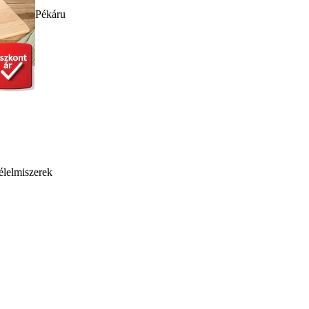
Pékáru
élelmiszerek