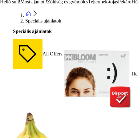
Helló suli!
Most ajánlott!
Zöldség és gyümölcs
Tejtermék-tojás
Pékáru
Hú
Speciális ajánlatok
Speciális ajánlatok
All Offers
Hel