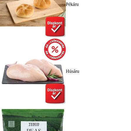
Pékáru
Húsáru