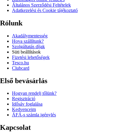
Általános Szerződési Feltételek
Adatkezelési és Cookie tájékoztató
Rólunk
Akadálymentesség
Hova szállítunk?
Szolgáltatás díjak
Süti beállítások
Fizetési lehetőségek
Tesco.hu
Clubcard
Első bevásárlás
Hogyan rendelj tőlünk?
Regisztráció
Idősáv foglalása
Kedvenceim
ÁFÁ-s számla igénylés
Kapcsolat