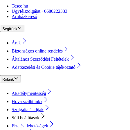
Tesco.hu
Ügyfélszolgálat - 0680222333
Áruházkereső
Segítünk
Árak
Biztonságos online rendelés
Általános Szerződési Feltételek
Adatkezelési és Cookie tájékoztató
Rólunk
Akadálymentesség
Hova szállítunk?
Szolgáltatás díjak
Süti beállítások
Fizetési lehetőségek