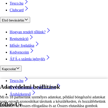
Tesco.hu
Clubcard
Első bevásárlás
Hogyan rendelj tőlünk?
Regisztráció
Idősáv foglalása
Kedvenceim
ÁFÁ-s számla igénylés
Kapcsolat
Tesco.hu
Adatvédelmi beállítások
Ügyfélszolgálat - 0680222333
Áruházkereső
Mi és 18 partnerünk személyes adatokat, például böngészési adatokat
vagy egyedi azonosítókat tárolunk a készülékeden, és hozzáférhetünk
followUs
azokhoz. Az Összes elfogadása és az Összes elutasítása gombok