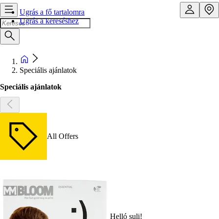
Ugrás a fő tartalomra
Ugrás a kereséshez
Speciális ajánlatok
Speciális ajánlatok
All Offers
Helló suli!