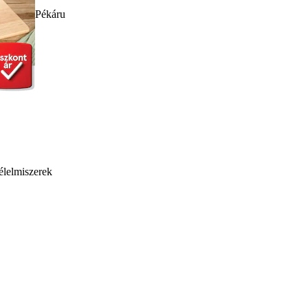
Pékáru
élelmiszerek