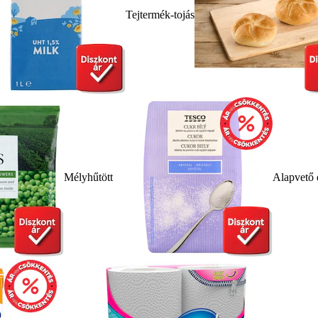
Tejtermék-tojás
Mélyhűtött
Alapvető 