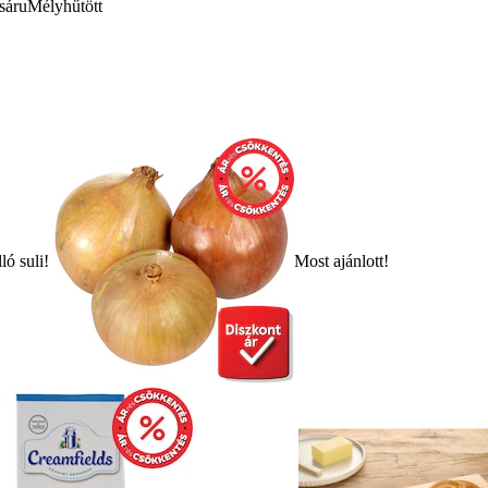
sáru
Mélyhűtött
ló suli!
Most ajánlott!