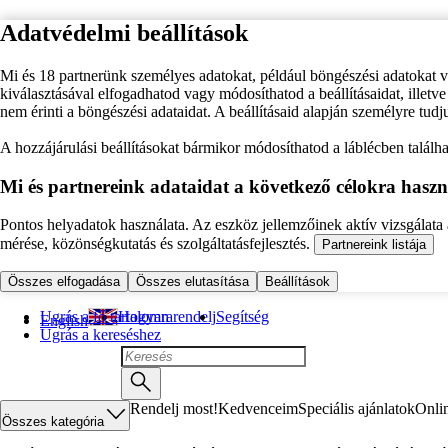
Adatvédelmi beállítások
Mi és 18 partnerünk személyes adatokat, például böngészési adatokat 
kiválasztásával elfogadhatod vagy módosíthatod a beállításaidat, illet
nem érinti a böngészési adataidat. A beállításaid alapján személyre tudj
A hozzájárulási beállításokat bármikor módosíthatod a láblécben találhat
Mi és partnereink adataidat a következő célokra haszn
Pontos helyadatok használata. Az eszköz jellemzőinek aktív vizsgálata a
mérése, közönségkutatás és szolgáltatásfejlesztés.
Partnereink listája
Összes elfogadása
Összes elutasítása
Beállítások
Ugrás a fő tartalomra
Hogyan rendelj
Segítség
English
Ugrás a kereséshez
Rendelj most!
Kedvenceim
Speciális ajánlatok
Onli
Összes kategória