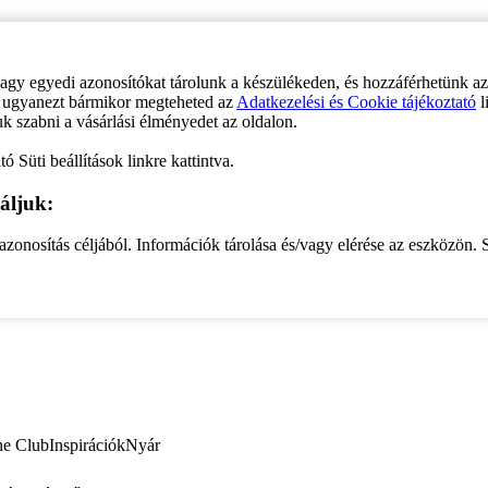
vagy egyedi azonosítókat tárolunk a készülékeden, és hozzáférhetünk a
ve ugyanezt bármikor megteheted az
Adatkezelési és Cookie tájékoztató
l
uk szabni a vásárlási élményedet az oldalon.
ó Süti beállítások linkre kattintva.
áljuk:
zonosítás céljából. Információk tárolása és/vagy elérése az eszközön. S
ne Club
Inspirációk
Nyár