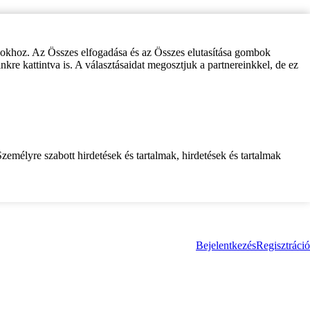
zokhoz. Az Összes elfogadása és az Összes elutasítása gombok
inkre kattintva is. A választásaidat megosztjuk a partnereinkkel, de ez
zemélyre szabott hirdetések és tartalmak, hirdetések és tartalmak
Bejelentkezés
Regisztráció