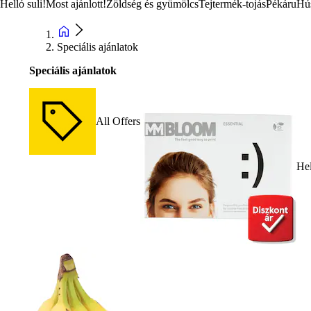
Helló suli!
Most ajánlott!
Zöldség és gyümölcs
Tejtermék-tojás
Pékáru
Hú
Speciális ajánlatok
Speciális ajánlatok
All Offers
Hel