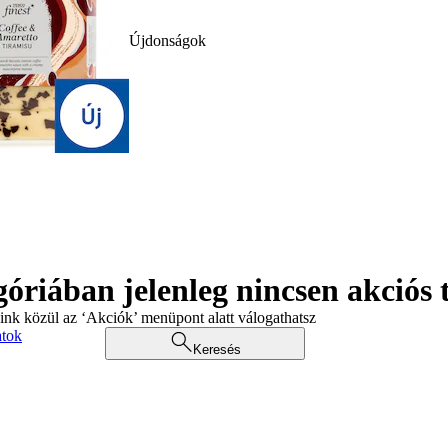
Újdonságok
góriában jelenleg nincsen akciós
aink közül az ‘Akciók’ menüpont alatt válogathatsz
atok
Keresés