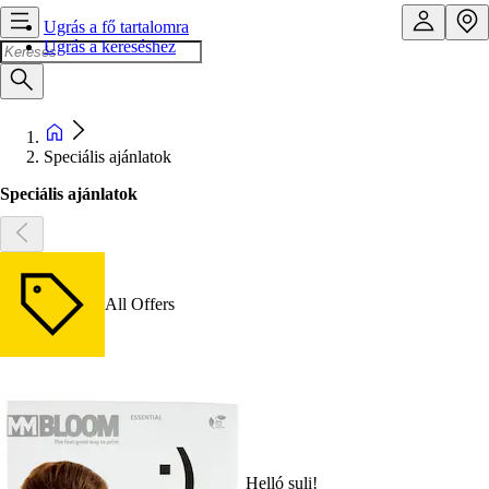
Ugrás a fő tartalomra
Ugrás a kereséshez
Speciális ajánlatok
Speciális ajánlatok
All Offers
Helló suli!