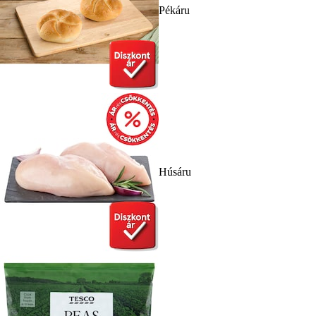
Pékáru
Húsáru