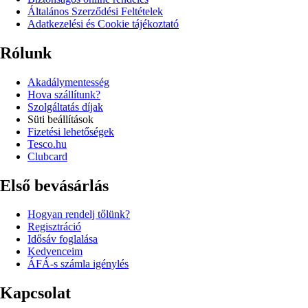
Általános Szerződési Feltételek
Adatkezelési és Cookie tájékoztató
Rólunk
Akadálymentesség
Hova szállítunk?
Szolgáltatás díjak
Süti beállítások
Fizetési lehetőségek
Tesco.hu
Clubcard
Első bevásárlás
Hogyan rendelj tőlünk?
Regisztráció
Idősáv foglalása
Kedvenceim
ÁFÁ-s számla igénylés
Kapcsolat