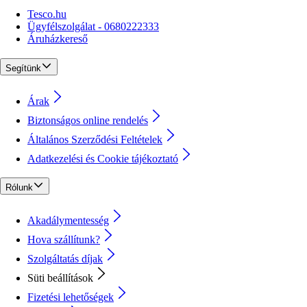
Tesco.hu
Ügyfélszolgálat - 0680222333
Áruházkereső
Segítünk
Árak
Biztonságos online rendelés
Általános Szerződési Feltételek
Adatkezelési és Cookie tájékoztató
Rólunk
Akadálymentesség
Hova szállítunk?
Szolgáltatás díjak
Süti beállítások
Fizetési lehetőségek