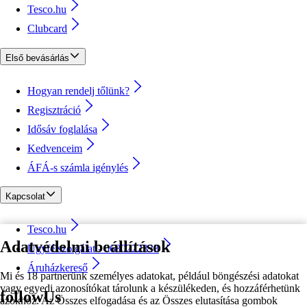
Tesco.hu
Clubcard
Első bevásárlás
Hogyan rendelj tőlünk?
Regisztráció
Idősáv foglalása
Kedvenceim
ÁFÁ-s számla igénylés
Kapcsolat
Tesco.hu
Adatvédelmi beállítások
Ügyfélszolgálat - 0680222333
Áruházkereső
Mi és 18 partnerünk személyes adatokat, például böngészési adatokat
vagy egyedi azonosítókat tárolunk a készülékeden, és hozzáférhetünk
followUs
azokhoz. Az Összes elfogadása és az Összes elutasítása gombok