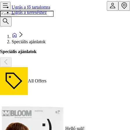
Ugrás a fő tartalomra
Ugrás a kereséshez
Speciális ajánlatok
Speciális ajánlatok
All Offers
Helló suli!