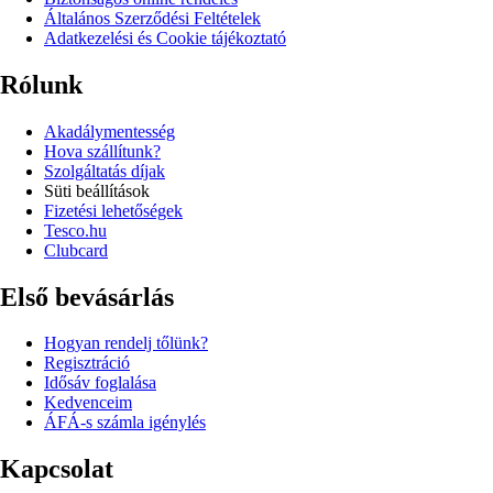
Általános Szerződési Feltételek
Adatkezelési és Cookie tájékoztató
Rólunk
Akadálymentesség
Hova szállítunk?
Szolgáltatás díjak
Süti beállítások
Fizetési lehetőségek
Tesco.hu
Clubcard
Első bevásárlás
Hogyan rendelj tőlünk?
Regisztráció
Idősáv foglalása
Kedvenceim
ÁFÁ-s számla igénylés
Kapcsolat