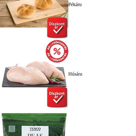
Pékáru
Húsáru