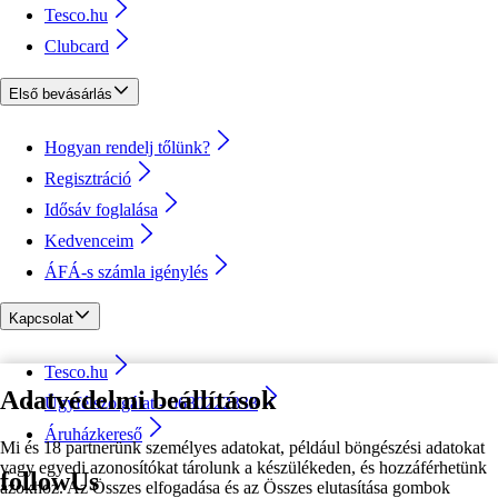
Tesco.hu
Clubcard
Első bevásárlás
Hogyan rendelj tőlünk?
Regisztráció
Idősáv foglalása
Kedvenceim
ÁFÁ-s számla igénylés
Kapcsolat
Tesco.hu
Adatvédelmi beállítások
Ügyfélszolgálat - 0680222333
Áruházkereső
Mi és 18 partnerünk személyes adatokat, például böngészési adatokat
vagy egyedi azonosítókat tárolunk a készülékeden, és hozzáférhetünk
followUs
azokhoz. Az Összes elfogadása és az Összes elutasítása gombok