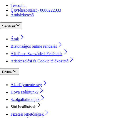
Tesco.hu
Ügyfélszolgálat - 0680222333
Áruházkereső
Segítünk
Árak
Biztonságos online rendelés
Általános Szerződési Feltételek
Adatkezelési és Cookie tájékoztató
Rólunk
Akadálymentesség
Hova szállítunk?
Szolgáltatás díjak
Süti beállítások
Fizetési lehetőségek