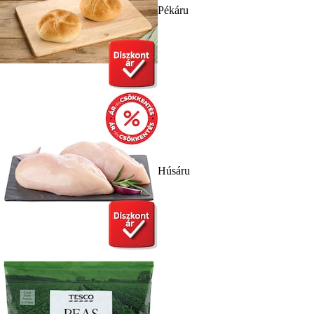
Pékáru
Húsáru