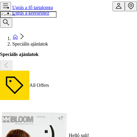
Ugrás a fő tartalomra
Ugrás a kereséshez
Speciális ajánlatok
Speciális ajánlatok
All Offers
Helló suli!