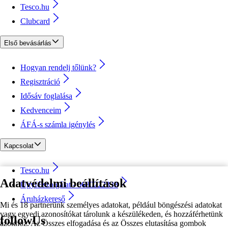
Tesco.hu
Clubcard
Első bevásárlás
Hogyan rendelj tőlünk?
Regisztráció
Idősáv foglalása
Kedvenceim
ÁFÁ-s számla igénylés
Kapcsolat
Tesco.hu
Adatvédelmi beállítások
Ügyfélszolgálat - 0680222333
Áruházkereső
Mi és 18 partnerünk személyes adatokat, például böngészési adatokat
vagy egyedi azonosítókat tárolunk a készülékeden, és hozzáférhetünk
followUs
azokhoz. Az Összes elfogadása és az Összes elutasítása gombok