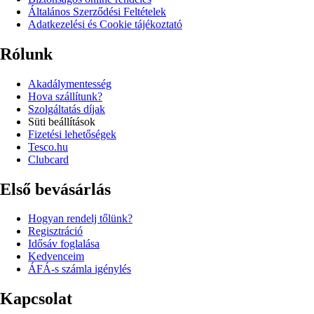
Általános Szerződési Feltételek
Adatkezelési és Cookie tájékoztató
Rólunk
Akadálymentesség
Hova szállítunk?
Szolgáltatás díjak
Süti beállítások
Fizetési lehetőségek
Tesco.hu
Clubcard
Első bevásárlás
Hogyan rendelj tőlünk?
Regisztráció
Idősáv foglalása
Kedvenceim
ÁFÁ-s számla igénylés
Kapcsolat