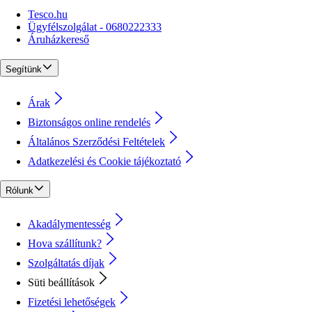
Tesco.hu
Ügyfélszolgálat - 0680222333
Áruházkereső
Segítünk
Árak
Biztonságos online rendelés
Általános Szerződési Feltételek
Adatkezelési és Cookie tájékoztató
Rólunk
Akadálymentesség
Hova szállítunk?
Szolgáltatás díjak
Süti beállítások
Fizetési lehetőségek