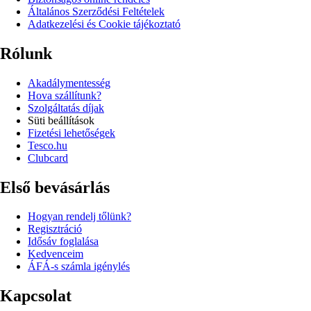
Általános Szerződési Feltételek
Adatkezelési és Cookie tájékoztató
Rólunk
Akadálymentesség
Hova szállítunk?
Szolgáltatás díjak
Süti beállítások
Fizetési lehetőségek
Tesco.hu
Clubcard
Első bevásárlás
Hogyan rendelj tőlünk?
Regisztráció
Idősáv foglalása
Kedvenceim
ÁFÁ-s számla igénylés
Kapcsolat