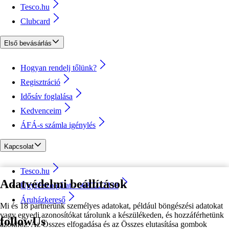
Tesco.hu
Clubcard
Első bevásárlás
Hogyan rendelj tőlünk?
Regisztráció
Idősáv foglalása
Kedvenceim
ÁFÁ-s számla igénylés
Kapcsolat
Tesco.hu
Adatvédelmi beállítások
Ügyfélszolgálat - 0680222333
Áruházkereső
Mi és 18 partnerünk személyes adatokat, például böngészési adatokat
vagy egyedi azonosítókat tárolunk a készülékeden, és hozzáférhetünk
followUs
azokhoz. Az Összes elfogadása és az Összes elutasítása gombok