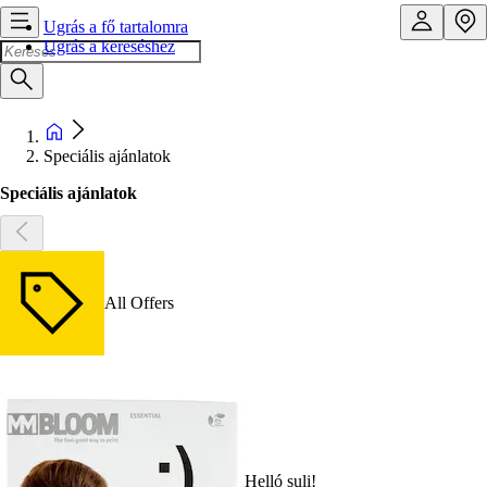
Ugrás a fő tartalomra
Ugrás a kereséshez
Speciális ajánlatok
Speciális ajánlatok
All Offers
Helló suli!