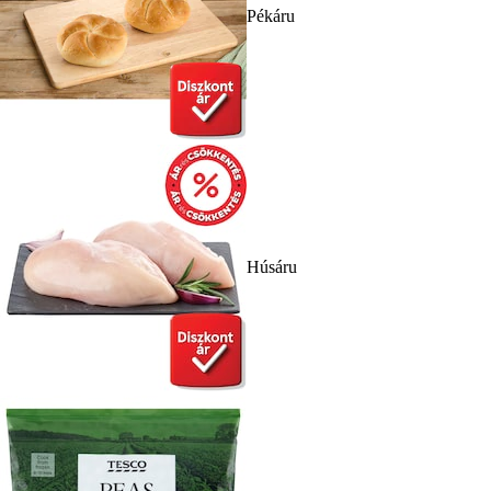
Pékáru
Húsáru