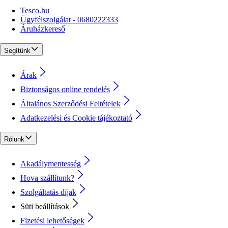
Tesco.hu
Ügyfélszolgálat - 0680222333
Áruházkereső
Segítünk
Árak
Biztonságos online rendelés
Általános Szerződési Feltételek
Adatkezelési és Cookie tájékoztató
Rólunk
Akadálymentesség
Hova szállítunk?
Szolgáltatás díjak
Süti beállítások
Fizetési lehetőségek