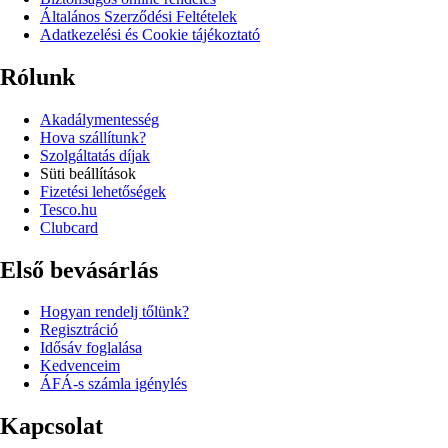
Általános Szerződési Feltételek
Adatkezelési és Cookie tájékoztató
Rólunk
Akadálymentesség
Hova szállítunk?
Szolgáltatás díjak
Süti beállítások
Fizetési lehetőségek
Tesco.hu
Clubcard
Első bevásárlás
Hogyan rendelj tőlünk?
Regisztráció
Idősáv foglalása
Kedvenceim
ÁFÁ-s számla igénylés
Kapcsolat