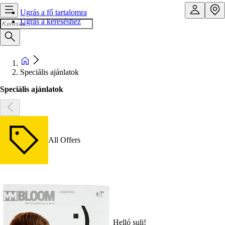
Ugrás a fő tartalomra
Ugrás a kereséshez
Speciális ajánlatok
Speciális ajánlatok
All Offers
Helló suli!