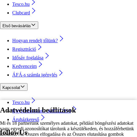
Tesco.hu
Clubcard
Első bevásárlás
Hogyan rendelj tőlünk?
Regisztráció
Idősáv foglalása
Kedvenceim
ÁFÁ-s számla igénylés
Kapcsolat
Tesco.hu
Adatvédelmi beállítások
Ügyfélszolgálat - 0680222333
Áruházkereső
Mi és 18 partnerünk személyes adatokat, például böngészési adatokat
vagy egyedi azonosítókat tárolunk a készülékeden, és hozzáférhetünk
followUs
azokhoz. Az Összes elfogadása és az Összes elutasítása gombok