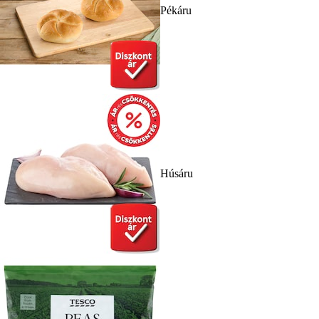
Pékáru
Húsáru