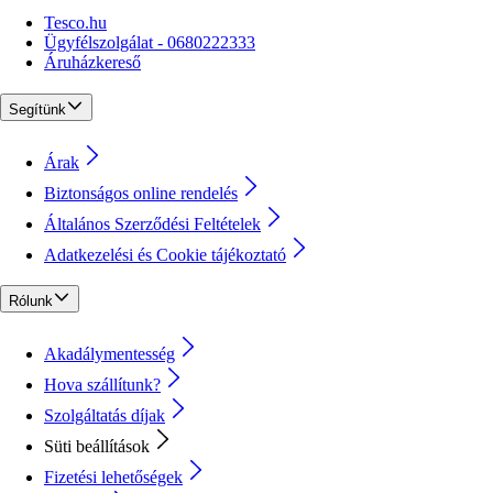
Tesco.hu
Ügyfélszolgálat - 0680222333
Áruházkereső
Segítünk
Árak
Biztonságos online rendelés
Általános Szerződési Feltételek
Adatkezelési és Cookie tájékoztató
Rólunk
Akadálymentesség
Hova szállítunk?
Szolgáltatás díjak
Süti beállítások
Fizetési lehetőségek