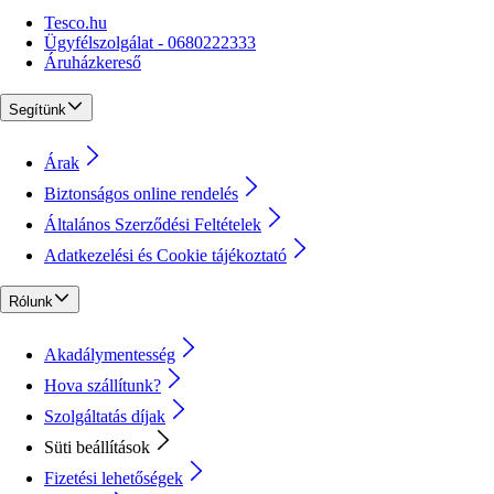
Tesco.hu
Ügyfélszolgálat - 0680222333
Áruházkereső
Segítünk
Árak
Biztonságos online rendelés
Általános Szerződési Feltételek
Adatkezelési és Cookie tájékoztató
Rólunk
Akadálymentesség
Hova szállítunk?
Szolgáltatás díjak
Süti beállítások
Fizetési lehetőségek