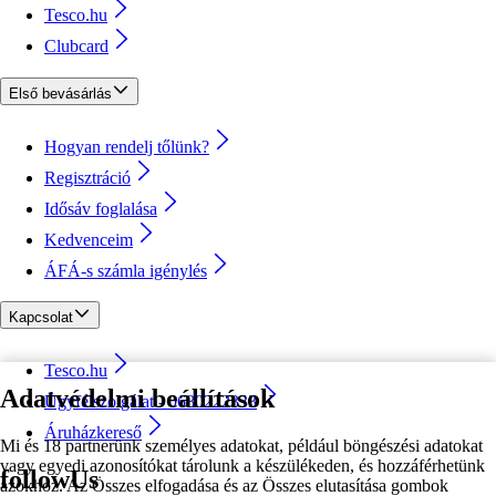
Tesco.hu
Clubcard
Első bevásárlás
Hogyan rendelj tőlünk?
Regisztráció
Idősáv foglalása
Kedvenceim
ÁFÁ-s számla igénylés
Kapcsolat
Tesco.hu
Adatvédelmi beállítások
Ügyfélszolgálat - 0680222333
Áruházkereső
Mi és 18 partnerünk személyes adatokat, például böngészési adatokat
vagy egyedi azonosítókat tárolunk a készülékeden, és hozzáférhetünk
followUs
azokhoz. Az Összes elfogadása és az Összes elutasítása gombok