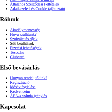
Általános Szerződési Feltételek
Adatkezelési és Cookie tájékoztató
Rólunk
Akadálymentesség
Hova szállítunk?
Szolgáltatás díjak
Süti beállítások
Fizetési lehetőségek
Tesco.hu
Clubcard
Első bevásárlás
Hogyan rendelj tőlünk?
Regisztráció
Idősáv foglalása
Kedvenceim
ÁFÁ-s számla igénylés
Kapcsolat