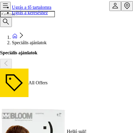
Ugrás a fő tartalomra
Ugrás a kereséshez
Speciális ajánlatok
Speciális ajánlatok
All Offers
Helló suli!