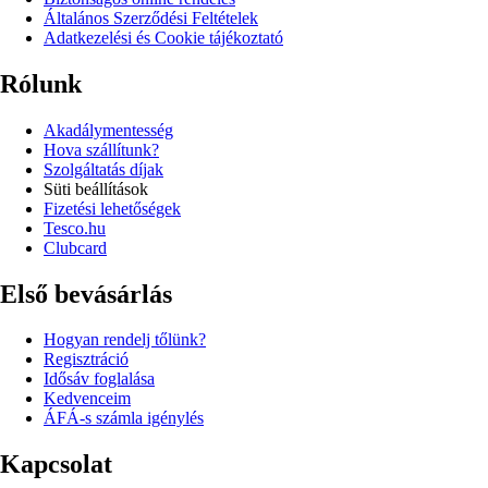
Általános Szerződési Feltételek
Adatkezelési és Cookie tájékoztató
Rólunk
Akadálymentesség
Hova szállítunk?
Szolgáltatás díjak
Süti beállítások
Fizetési lehetőségek
Tesco.hu
Clubcard
Első bevásárlás
Hogyan rendelj tőlünk?
Regisztráció
Idősáv foglalása
Kedvenceim
ÁFÁ-s számla igénylés
Kapcsolat