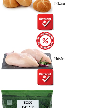
Pékáru
Húsáru