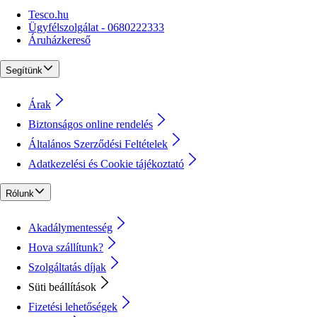
Tesco.hu
Ügyfélszolgálat - 0680222333
Áruházkereső
Segítünk
Árak
Biztonságos online rendelés
Általános Szerződési Feltételek
Adatkezelési és Cookie tájékoztató
Rólunk
Akadálymentesség
Hova szállítunk?
Szolgáltatás díjak
Süti beállítások
Fizetési lehetőségek