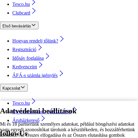
Tesco.hu
Clubcard
Első bevásárlás
Hogyan rendelj tőlünk?
Regisztráció
Idősáv foglalása
Kedvenceim
ÁFÁ-s számla igénylés
Kapcsolat
Tesco.hu
Adatvédelmi beállítások
Ügyfélszolgálat - 0680222333
Áruházkereső
Mi és 18 partnerünk személyes adatokat, például böngészési adatokat
vagy egyedi azonosítókat tárolunk a készülékeden, és hozzáférhetünk
followUs
azokhoz. Az Összes elfogadása és az Összes elutasítása gombok