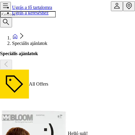
Ugrás a fő tartalomra
Ugrás a kereséshez
Speciális ajánlatok
Speciális ajánlatok
All Offers
Helló suli!