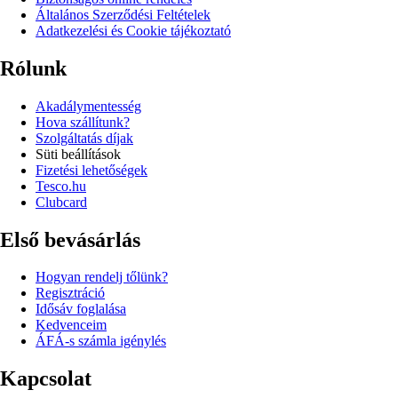
Általános Szerződési Feltételek
Adatkezelési és Cookie tájékoztató
Rólunk
Akadálymentesség
Hova szállítunk?
Szolgáltatás díjak
Süti beállítások
Fizetési lehetőségek
Tesco.hu
Clubcard
Első bevásárlás
Hogyan rendelj tőlünk?
Regisztráció
Idősáv foglalása
Kedvenceim
ÁFÁ-s számla igénylés
Kapcsolat