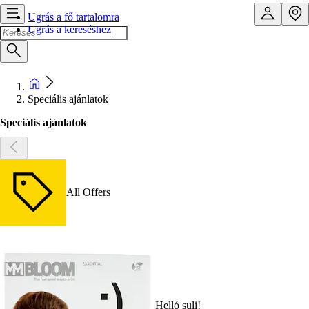
Ugrás a fő tartalomra
Ugrás a kereséshez
Speciális ajánlatok
Speciális ajánlatok
All Offers
Helló suli!