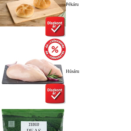
Pékáru
Húsáru