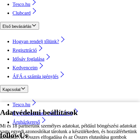
Tesco.hu
Clubcard
Első bevásárlás
Hogyan rendelj tőlünk?
Regisztráció
Idősáv foglalása
Kedvenceim
ÁFÁ-s számla igénylés
Kapcsolat
Tesco.hu
Adatvédelmi beállítások
Ügyfélszolgálat - 0680222333
Áruházkereső
Mi és 18 partnerünk személyes adatokat, például böngészési adatokat
vagy egyedi azonosítókat tárolunk a készülékeden, és hozzáférhetünk
followUs
azokhoz. Az Összes elfogadása és az Összes elutasítása gombok