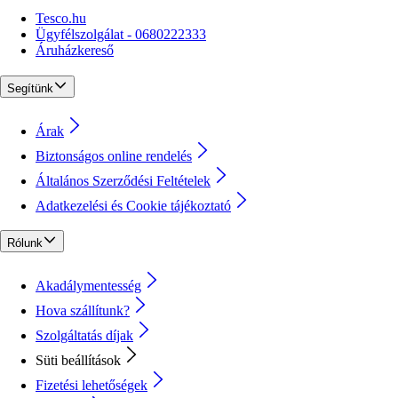
Tesco.hu
Ügyfélszolgálat - 0680222333
Áruházkereső
Segítünk
Árak
Biztonságos online rendelés
Általános Szerződési Feltételek
Adatkezelési és Cookie tájékoztató
Rólunk
Akadálymentesség
Hova szállítunk?
Szolgáltatás díjak
Süti beállítások
Fizetési lehetőségek