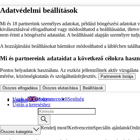
Adatvédelmi beállítások
Mi és 18 partnerünk személyes adatokat, például böngészési adatokat 
kiválasztásával elfogadhatod vagy módosíthatod a beállításaidat, illet
nem érinti a böngészési adataidat. A beállításaid alapján személyre tudj
A hozzájárulási beállításokat bármikor módosíthatod a láblécben találhat
Mi és partnereink adataidat a következő célokra haszn
Pontos helyadatok használata. Az eszköz jellemzőinek aktív vizsgálata a
mérése, közönségkutatás és szolgáltatásfejlesztés.
Partnereink listája
Összes elfogadása
Összes elutasítása
Beállítások
Ugrás a fő tartalomra
Hogyan rendelj
Segítség
English
Ugrás a kereséshez
Rendelj most!
Kedvenceim
Speciális ajánlatok
Onli
Összes kategória