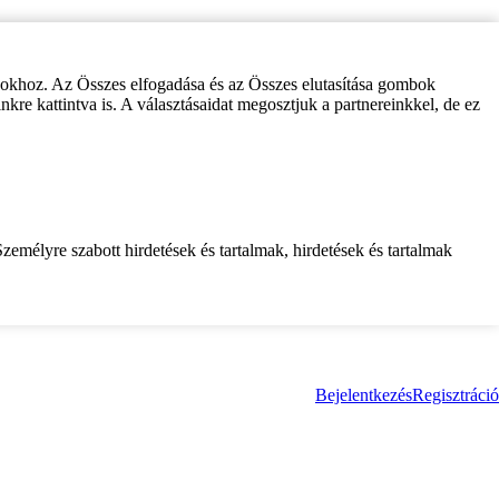
zokhoz. Az Összes elfogadása és az Összes elutasítása gombok
inkre kattintva is. A választásaidat megosztjuk a partnereinkkel, de ez
zemélyre szabott hirdetések és tartalmak, hirdetések és tartalmak
Bejelentkezés
Regisztráció