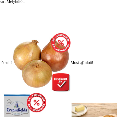
sáru
Mélyhűtött
ló suli!
Most ajánlott!