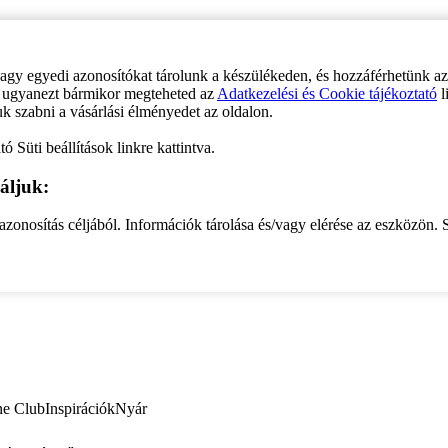
vagy egyedi azonosítókat tárolunk a készülékeden, és hozzáférhetünk a
ve ugyanezt bármikor megteheted az
Adatkezelési és Cookie tájékoztató
l
uk szabni a vásárlási élményedet az oldalon.
ó Süti beállítások linkre kattintva.
áljuk:
zonosítás céljából. Információk tárolása és/vagy elérése az eszközön. S
ne Club
Inspirációk
Nyár