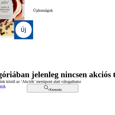
Újdonságok
góriában jelenleg nincsen akciós
aink közül az ‘Akciók’ menüpont alatt válogathatsz
atok
Keresés