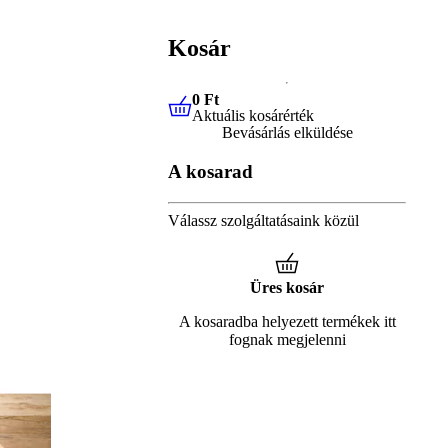
Kosár
0 Ft
Aktuális kosárérték
0 Ft
Aktuális kosárérték
Bevásárlás elküldése
A kosarad
Válassz szolgáltatásaink közül
Üres kosár
A kosaradba helyezett termékek itt
fognak megjelenni