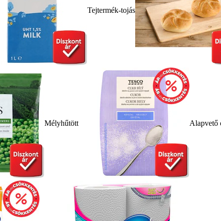
Tejtermék-tojás
Mélyhűtött
Alapvető 