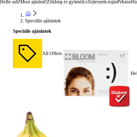
Helló suli!
Most ajánlott!
Zöldség és gyümölcs
Tejtermék-tojás
Pékáru
Hú
Speciális ajánlatok
Speciális ajánlatok
All Offers
Hel