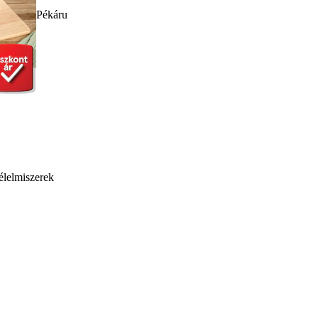
Pékáru
élelmiszerek