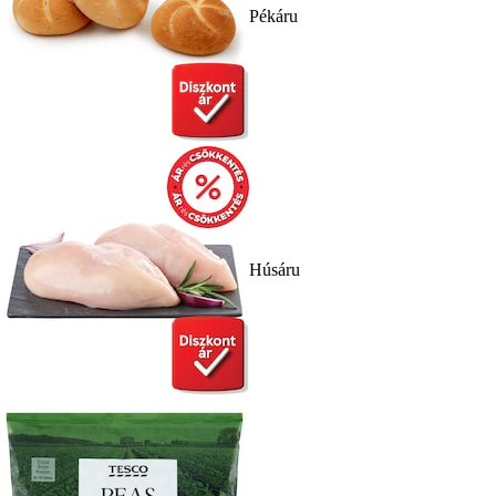
Pékáru
Húsáru