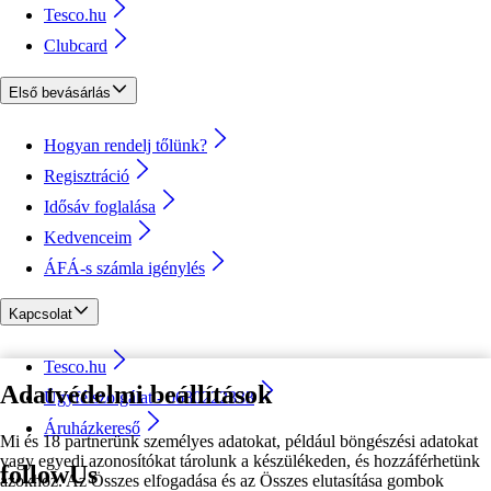
Tesco.hu
Clubcard
Első bevásárlás
Hogyan rendelj tőlünk?
Regisztráció
Idősáv foglalása
Kedvenceim
ÁFÁ-s számla igénylés
Kapcsolat
Tesco.hu
Adatvédelmi beállítások
Ügyfélszolgálat - 0680222333
Áruházkereső
Mi és 18 partnerünk személyes adatokat, például böngészési adatokat
vagy egyedi azonosítókat tárolunk a készülékeden, és hozzáférhetünk
followUs
azokhoz. Az Összes elfogadása és az Összes elutasítása gombok