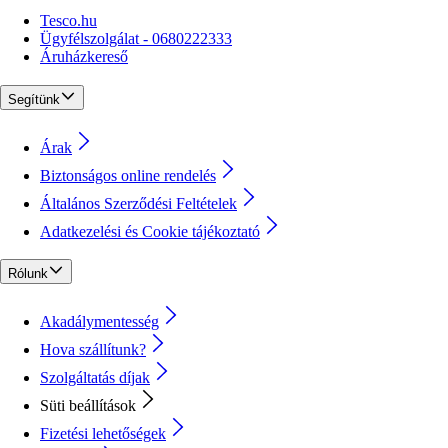
Tesco.hu
Ügyfélszolgálat - 0680222333
Áruházkereső
Segítünk
Árak
Biztonságos online rendelés
Általános Szerződési Feltételek
Adatkezelési és Cookie tájékoztató
Rólunk
Akadálymentesség
Hova szállítunk?
Szolgáltatás díjak
Süti beállítások
Fizetési lehetőségek