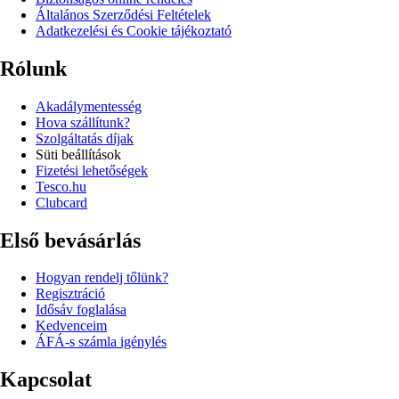
Általános Szerződési Feltételek
Adatkezelési és Cookie tájékoztató
Rólunk
Akadálymentesség
Hova szállítunk?
Szolgáltatás díjak
Süti beállítások
Fizetési lehetőségek
Tesco.hu
Clubcard
Első bevásárlás
Hogyan rendelj tőlünk?
Regisztráció
Idősáv foglalása
Kedvenceim
ÁFÁ-s számla igénylés
Kapcsolat