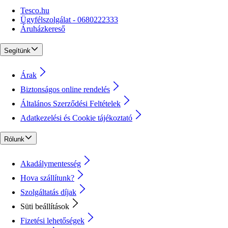
Tesco.hu
Ügyfélszolgálat - 0680222333
Áruházkereső
Segítünk
Árak
Biztonságos online rendelés
Általános Szerződési Feltételek
Adatkezelési és Cookie tájékoztató
Rólunk
Akadálymentesség
Hova szállítunk?
Szolgáltatás díjak
Süti beállítások
Fizetési lehetőségek