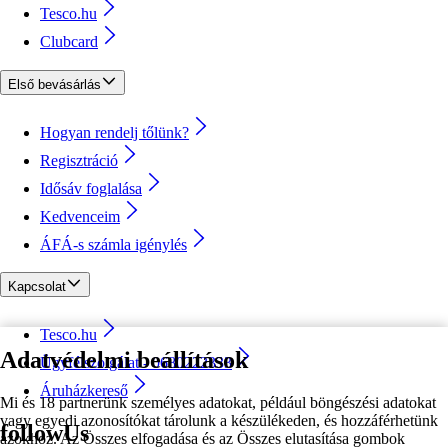
Tesco.hu
Clubcard
Első bevásárlás
Hogyan rendelj tőlünk?
Regisztráció
Idősáv foglalása
Kedvenceim
ÁFÁ-s számla igénylés
Kapcsolat
Tesco.hu
Adatvédelmi beállítások
Ügyfélszolgálat - 0680222333
Áruházkereső
Mi és 18 partnerünk személyes adatokat, például böngészési adatokat
vagy egyedi azonosítókat tárolunk a készülékeden, és hozzáférhetünk
followUs
azokhoz. Az Összes elfogadása és az Összes elutasítása gombok