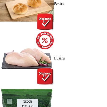
Pékáru
Húsáru