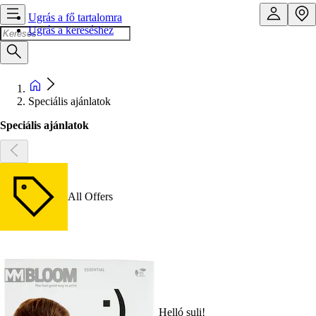
Ugrás a fő tartalomra
Ugrás a kereséshez
Speciális ajánlatok
Speciális ajánlatok
All Offers
Helló suli!