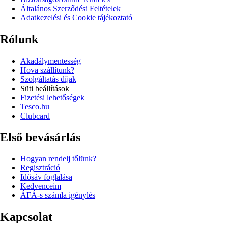
Általános Szerződési Feltételek
Adatkezelési és Cookie tájékoztató
Rólunk
Akadálymentesség
Hova szállítunk?
Szolgáltatás díjak
Süti beállítások
Fizetési lehetőségek
Tesco.hu
Clubcard
Első bevásárlás
Hogyan rendelj tőlünk?
Regisztráció
Idősáv foglalása
Kedvenceim
ÁFÁ-s számla igénylés
Kapcsolat