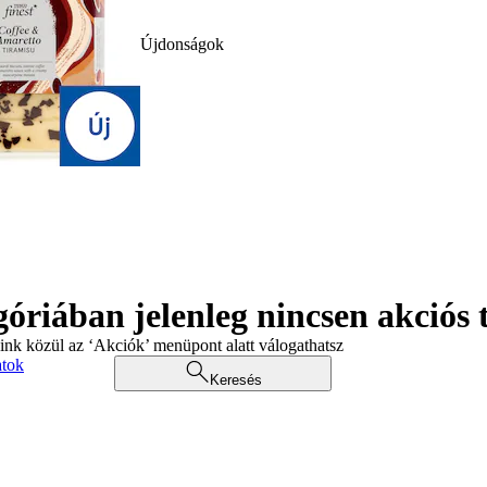
Újdonságok
góriában jelenleg nincsen akciós
aink közül az ‘Akciók’ menüpont alatt válogathatsz
atok
Keresés