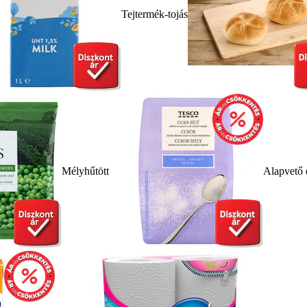
Tejtermék-tojás
Mélyhűtött
Alapvető 