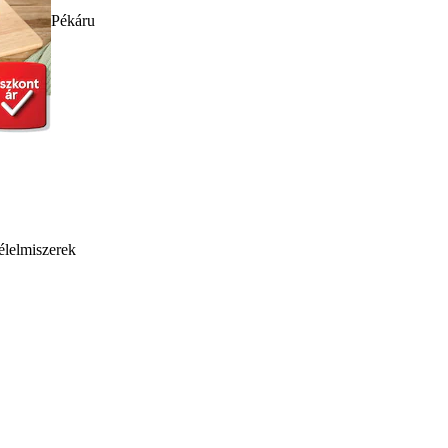
Pékáru
élelmiszerek