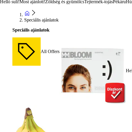
Helló suli!
Most ajánlott!
Zöldség és gyümölcs
Tejtermék-tojás
Pékáru
Hú
Speciális ajánlatok
Speciális ajánlatok
All Offers
Hel