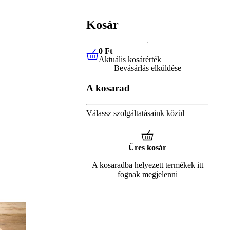
Kosár
0 Ft
Aktuális kosárérték
0 Ft
Aktuális kosárérték
Bevásárlás elküldése
A kosarad
Válassz szolgáltatásaink közül
Üres kosár
A kosaradba helyezett termékek itt
fognak megjelenni