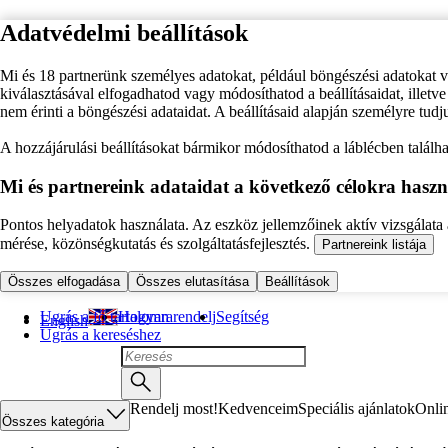
Adatvédelmi beállítások
Mi és 18 partnerünk személyes adatokat, például böngészési adatokat 
kiválasztásával elfogadhatod vagy módosíthatod a beállításaidat, illet
nem érinti a böngészési adataidat. A beállításaid alapján személyre tudj
A hozzájárulási beállításokat bármikor módosíthatod a láblécben találhat
Mi és partnereink adataidat a következő célokra haszn
Pontos helyadatok használata. Az eszköz jellemzőinek aktív vizsgálata a
mérése, közönségkutatás és szolgáltatásfejlesztés.
Partnereink listája
Összes elfogadása
Összes elutasítása
Beállítások
Ugrás a fő tartalomra
Hogyan rendelj
Segítség
English
Ugrás a kereséshez
Rendelj most!
Kedvenceim
Speciális ajánlatok
Onli
Összes kategória