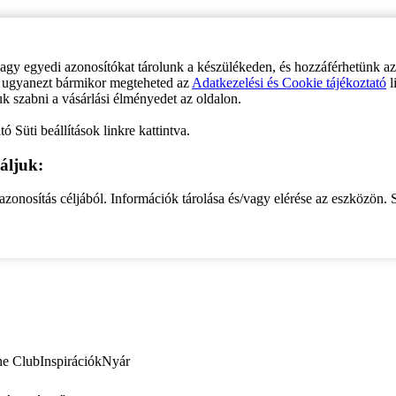
vagy egyedi azonosítókat tárolunk a készülékeden, és hozzáférhetünk a
ve ugyanezt bármikor megteheted az
Adatkezelési és Cookie tájékoztató
l
uk szabni a vásárlási élményedet az oldalon.
ó Süti beállítások linkre kattintva.
áljuk:
zonosítás céljából. Információk tárolása és/vagy elérése az eszközön. S
ne Club
Inspirációk
Nyár