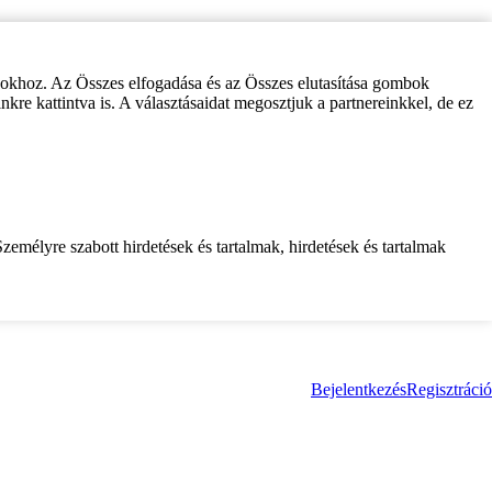
zokhoz. Az Összes elfogadása és az Összes elutasítása gombok
inkre kattintva is. A választásaidat megosztjuk a partnereinkkel, de ez
zemélyre szabott hirdetések és tartalmak, hirdetések és tartalmak
Bejelentkezés
Regisztráció