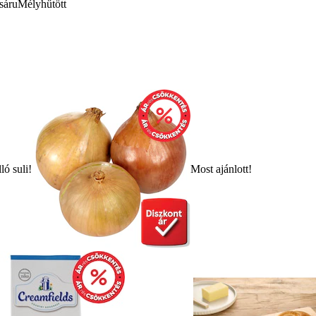
sáru
Mélyhűtött
ló suli!
Most ajánlott!