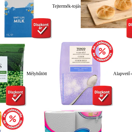
Tejtermék-tojás
Mélyhűtött
Alapvető 