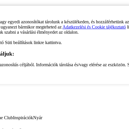
vagy egyedi azonosítókat tárolunk a készülékeden, és hozzáférhetünk a
ve ugyanezt bármikor megteheted az
Adatkezelési és Cookie tájékoztató
l
uk szabni a vásárlási élményedet az oldalon.
ó Süti beállítások linkre kattintva.
áljuk:
zonosítás céljából. Információk tárolása és/vagy elérése az eszközön. S
ne Club
Inspirációk
Nyár