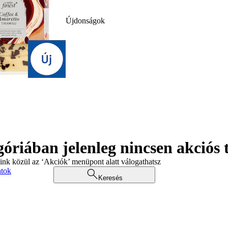
Újdonságok
góriában jelenleg nincsen akciós
aink közül az ‘Akciók’ menüpont alatt válogathatsz
atok
Keresés