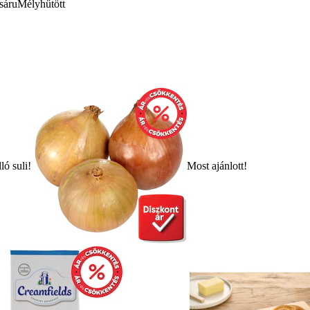
sáru
Mélyhűtött
ló suli!
Most ajánlott!