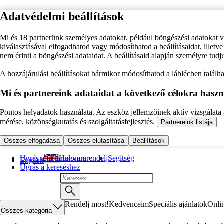
Adatvédelmi beállítások
Mi és 18 partnerünk személyes adatokat, például böngészési adatokat 
kiválasztásával elfogadhatod vagy módosíthatod a beállításaidat, illet
nem érinti a böngészési adataidat. A beállításaid alapján személyre tudj
A hozzájárulási beállításokat bármikor módosíthatod a láblécben találhat
Mi és partnereink adataidat a következő célokra haszn
Pontos helyadatok használata. Az eszköz jellemzőinek aktív vizsgálata a
mérése, közönségkutatás és szolgáltatásfejlesztés.
Partnereink listája
Összes elfogadása
Összes elutasítása
Beállítások
Ugrás a fő tartalomra
Hogyan rendelj
Segítség
English
Ugrás a kereséshez
Rendelj most!
Kedvenceim
Speciális ajánlatok
Onli
Összes kategória