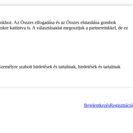
zokhoz. Az Összes elfogadása és az Összes elutasítása gombok
inkre kattintva is. A választásaidat megosztjuk a partnereinkkel, de ez
zemélyre szabott hirdetések és tartalmak, hirdetések és tartalmak
Bejelentkezés
Regisztráció