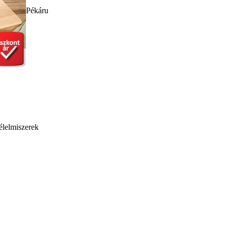
Pékáru
élelmiszerek