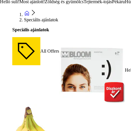
Helló suli!
Most ajánlott!
Zöldség és gyümölcs
Tejtermék-tojás
Pékáru
Hú
Speciális ajánlatok
Speciális ajánlatok
All Offers
Hel