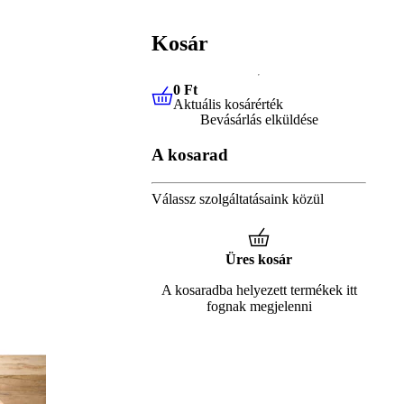
Kosár
0 Ft
Aktuális kosárérték
0 Ft
Aktuális kosárérték
Bevásárlás elküldése
A kosarad
Válassz szolgáltatásaink közül
Üres kosár
A kosaradba helyezett termékek itt
fognak megjelenni