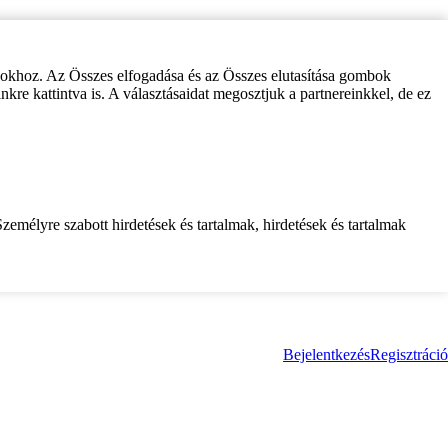
zokhoz. Az Összes elfogadása és az Összes elutasítása gombok
inkre kattintva is. A választásaidat megosztjuk a partnereinkkel, de ez
zemélyre szabott hirdetések és tartalmak, hirdetések és tartalmak
Bejelentkezés
Regisztráció