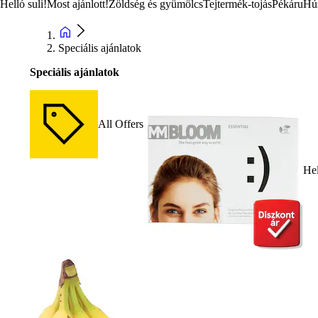
Helló suli!
Most ajánlott!
Zöldség és gyümölcs
Tejtermék-tojás
Pékáru
Hú
Speciális ajánlatok
Speciális ajánlatok
All Offers
Hel