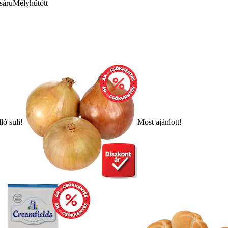
sáru
Mélyhűtött
ló suli!
Most ajánlott!