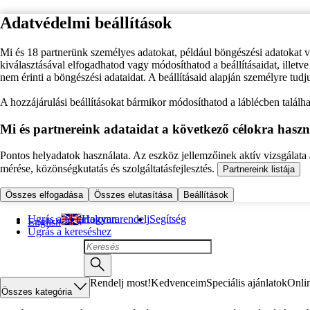
Adatvédelmi beállítások
Mi és 18 partnerünk személyes adatokat, például böngészési adatokat 
kiválasztásával elfogadhatod vagy módosíthatod a beállításaidat, illet
nem érinti a böngészési adataidat. A beállításaid alapján személyre tudj
A hozzájárulási beállításokat bármikor módosíthatod a láblécben találhat
Mi és partnereink adataidat a következő célokra haszn
Pontos helyadatok használata. Az eszköz jellemzőinek aktív vizsgálata a
mérése, közönségkutatás és szolgáltatásfejlesztés.
Partnereink listája
Összes elfogadása
Összes elutasítása
Beállítások
Ugrás a fő tartalomra
Hogyan rendelj
Segítség
English
Ugrás a kereséshez
Rendelj most!
Kedvenceim
Speciális ajánlatok
Onli
Összes kategória