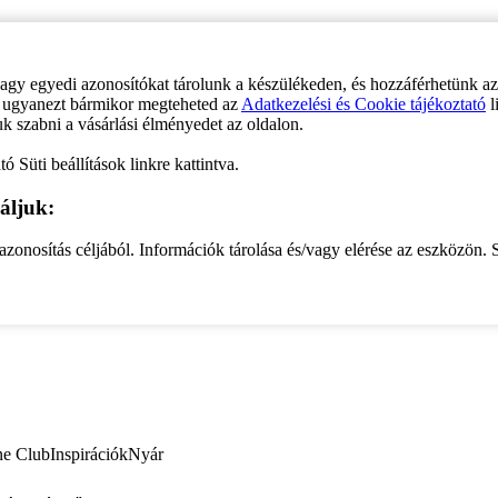
vagy egyedi azonosítókat tárolunk a készülékeden, és hozzáférhetünk a
ve ugyanezt bármikor megteheted az
Adatkezelési és Cookie tájékoztató
l
uk szabni a vásárlási élményedet az oldalon.
ó Süti beállítások linkre kattintva.
áljuk:
zonosítás céljából. Információk tárolása és/vagy elérése az eszközön. S
ne Club
Inspirációk
Nyár