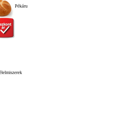
Pékáru
élelmiszerek