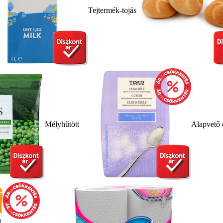
Tejtermék-tojás
Mélyhűtött
Alapvető 