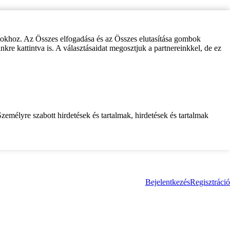
zokhoz. Az Összes elfogadása és az Összes elutasítása gombok
inkre kattintva is. A választásaidat megosztjuk a partnereinkkel, de ez
zemélyre szabott hirdetések és tartalmak, hirdetések és tartalmak
Bejelentkezés
Regisztráció