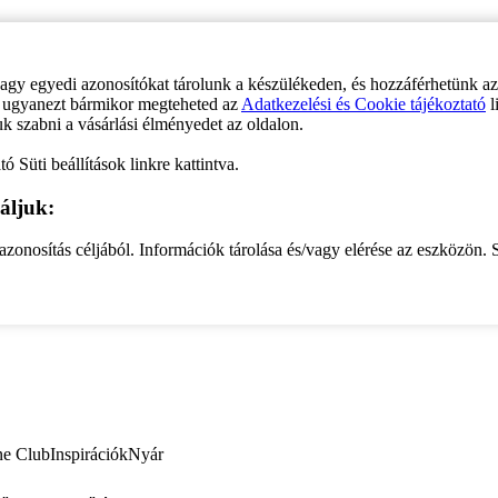
vagy egyedi azonosítókat tárolunk a készülékeden, és hozzáférhetünk a
ve ugyanezt bármikor megteheted az
Adatkezelési és Cookie tájékoztató
l
uk szabni a vásárlási élményedet az oldalon.
ó Süti beállítások linkre kattintva.
áljuk:
zonosítás céljából. Információk tárolása és/vagy elérése az eszközön. S
ne Club
Inspirációk
Nyár