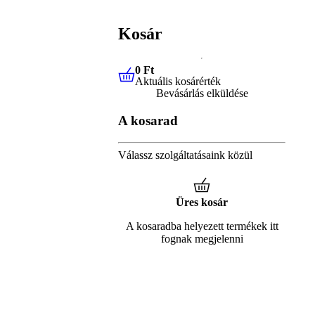
Kosár
0 Ft
Aktuális kosárérték
0 Ft
Aktuális kosárérték
Bevásárlás elküldése
A kosarad
Válassz szolgáltatásaink közül
Üres kosár
A kosaradba helyezett termékek itt
fognak megjelenni