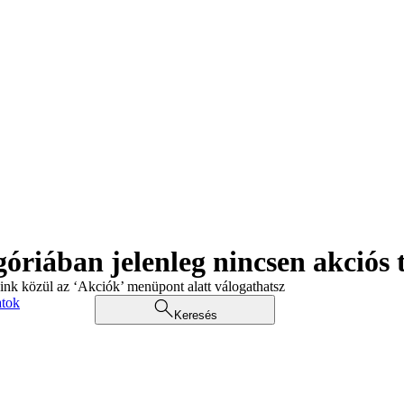
góriában jelenleg nincsen akciós
aink közül az ‘Akciók’ menüpont alatt válogathatsz
atok
Keresés