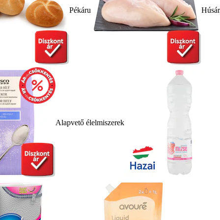
Pékáru
Húsá
Alapvető élelmiszerek