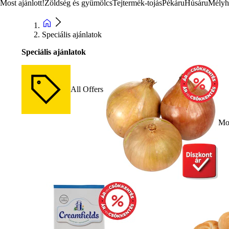
Most ajánlott!
Zöldség és gyümölcs
Tejtermék-tojás
Pékáru
Húsáru
Mélyh
Speciális ajánlatok
Speciális ajánlatok
All Offers
Mos