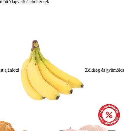
űtött
Alapvető élelmiszerek
t ajánlott!
Zöldség és gyümölcs