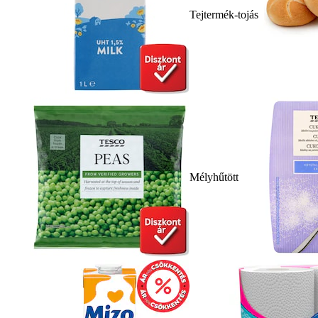
Tejtermék-tojás
Mélyhűtött