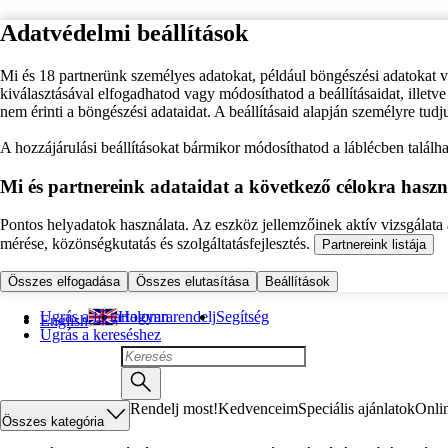
Adatvédelmi beállítások
Mi és 18 partnerünk személyes adatokat, például böngészési adatokat 
kiválasztásával elfogadhatod vagy módosíthatod a beállításaidat, illet
nem érinti a böngészési adataidat. A beállításaid alapján személyre tudj
A hozzájárulási beállításokat bármikor módosíthatod a láblécben találhat
Mi és partnereink adataidat a következő célokra haszn
Pontos helyadatok használata. Az eszköz jellemzőinek aktív vizsgálata a
mérése, közönségkutatás és szolgáltatásfejlesztés.
Partnereink listája
Összes elfogadása
Összes elutasítása
Beállítások
Ugrás a fő tartalomra
Hogyan rendelj
Segítség
English
Ugrás a kereséshez
Rendelj most!
Kedvenceim
Speciális ajánlatok
Onli
Összes kategória