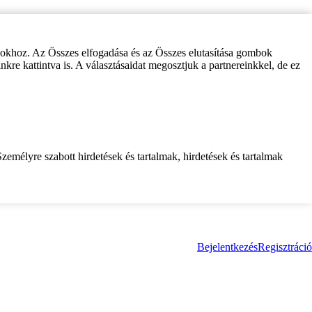
zokhoz. Az Összes elfogadása és az Összes elutasítása gombok
inkre kattintva is. A választásaidat megosztjuk a partnereinkkel, de ez
zemélyre szabott hirdetések és tartalmak, hirdetések és tartalmak
Bejelentkezés
Regisztráció