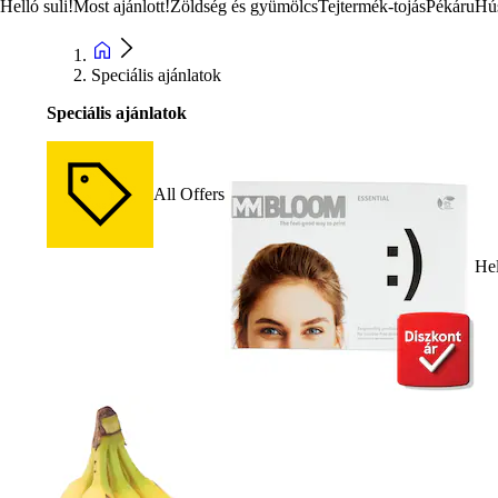
Helló suli!
Most ajánlott!
Zöldség és gyümölcs
Tejtermék-tojás
Pékáru
Hú
Speciális ajánlatok
Speciális ajánlatok
All Offers
Hel