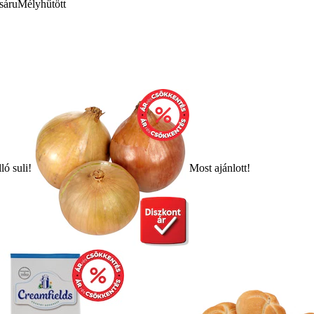
sáru
Mélyhűtött
ló suli!
Most ajánlott!