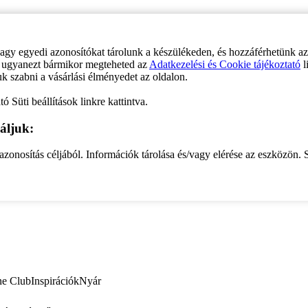
vagy egyedi azonosítókat tárolunk a készülékeden, és hozzáférhetünk a
ve ugyanezt bármikor megteheted az
Adatkezelési és Cookie tájékoztató
l
uk szabni a vásárlási élményedet az oldalon.
ó Süti beállítások linkre kattintva.
áljuk:
zonosítás céljából. Információk tárolása és/vagy elérése az eszközön. S
ne Club
Inspirációk
Nyár