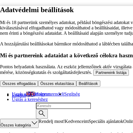
Adatvédelmi beállítások
Mi és 18 partnerünk személyes adatokat, például böngészési adatokat 
kiválasztásával elfogadhatod vagy módosíthatod a beállításaidat, illet
nem érinti a böngészési adataidat. A beállításaid alapján személyre tudj
A hozzájárulási beállításokat bármikor módosíthatod a láblécben találhat
Mi és partnereink adataidat a következő célokra haszn
Pontos helyadatok használata. Az eszköz jellemzőinek aktív vizsgálata a
mérése, közönségkutatás és szolgáltatásfejlesztés.
Partnereink listája
Összes elfogadása
Összes elutasítása
Beállítások
Ugrás a fő tartalomra
Hogyan rendelj
Segítség
English
Ugrás a kereséshez
Rendelj most!
Kedvenceim
Speciális ajánlatok
Onli
Összes kategória