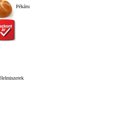
Pékáru
élelmiszerek