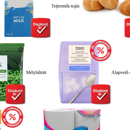
Tejtermék-tojás
Mélyhűtött
Alapvető 