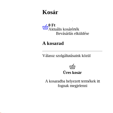
Kosár
0 Ft
Aktuális kosárérték
0 Ft
Aktuális kosárérték
Bevásárlás elküldése
A kosarad
Válassz szolgáltatásaink közül
Üres kosár
A kosaradba helyezett termékek itt
fognak megjelenni