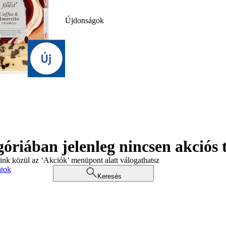
Újdonságok
góriában jelenleg nincsen akciós
aink közül az ‘Akciók’ menüpont alatt válogathatsz
atok
Keresés