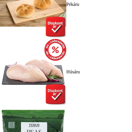
Pékáru
Húsáru