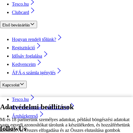
Tesco.hu
Clubcard
Első bevásárlás
Hogyan rendelj tőlünk?
Regisztráció
Idősáv foglalása
Kedvenceim
ÁFÁ-s számla igénylés
Kapcsolat
Tesco.hu
Adatvédelmi beállítások
Ügyfélszolgálat - 0680222333
Áruházkereső
Mi és 18 partnerünk személyes adatokat, például böngészési adatokat
vagy egyedi azonosítókat tárolunk a készülékeden, és hozzáférhetünk
followUs
azokhoz. Az Összes elfogadása és az Összes elutasítása gombok