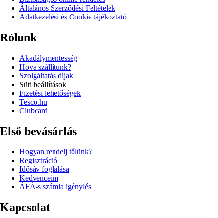
Általános Szerződési Feltételek
Adatkezelési és Cookie tájékoztató
Rólunk
Akadálymentesség
Hova szállítunk?
Szolgáltatás díjak
Süti beállítások
Fizetési lehetőségek
Tesco.hu
Clubcard
Első bevásárlás
Hogyan rendelj tőlünk?
Regisztráció
Idősáv foglalása
Kedvenceim
ÁFÁ-s számla igénylés
Kapcsolat