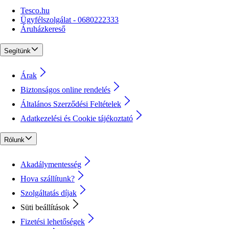
Tesco.hu
Ügyfélszolgálat - 0680222333
Áruházkereső
Segítünk
Árak
Biztonságos online rendelés
Általános Szerződési Feltételek
Adatkezelési és Cookie tájékoztató
Rólunk
Akadálymentesség
Hova szállítunk?
Szolgáltatás díjak
Süti beállítások
Fizetési lehetőségek