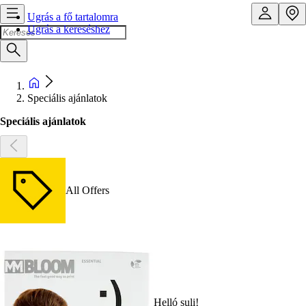
Ugrás a fő tartalomra
Ugrás a kereséshez
Speciális ajánlatok
Speciális ajánlatok
All Offers
Helló suli!