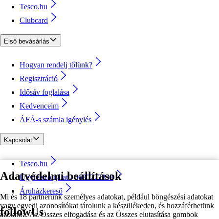
Tesco.hu
Clubcard
Első bevásárlás
Hogyan rendelj tőlünk?
Regisztráció
Idősáv foglalása
Kedvenceim
ÁFÁ-s számla igénylés
Kapcsolat
Tesco.hu
Adatvédelmi beállítások
Ügyfélszolgálat - 0680222333
Áruházkereső
Mi és 18 partnerünk személyes adatokat, például böngészési adatokat
vagy egyedi azonosítókat tárolunk a készülékeden, és hozzáférhetünk
followUs
azokhoz. Az Összes elfogadása és az Összes elutasítása gombok