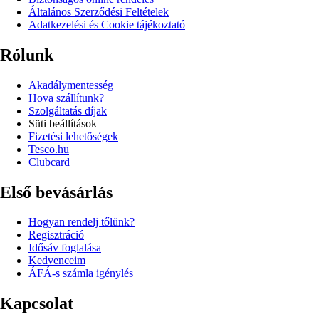
Általános Szerződési Feltételek
Adatkezelési és Cookie tájékoztató
Rólunk
Akadálymentesség
Hova szállítunk?
Szolgáltatás díjak
Süti beállítások
Fizetési lehetőségek
Tesco.hu
Clubcard
Első bevásárlás
Hogyan rendelj tőlünk?
Regisztráció
Idősáv foglalása
Kedvenceim
ÁFÁ-s számla igénylés
Kapcsolat