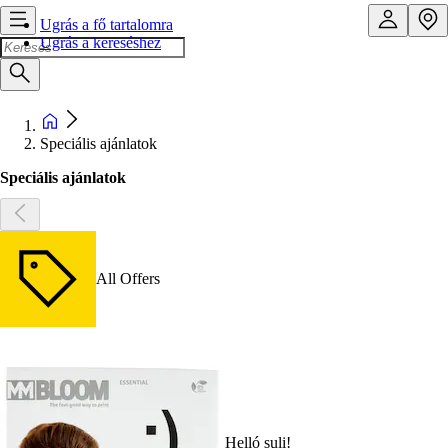
Ugrás a fő tartalomra
Ugrás a kereséshez
Speciális ajánlatok
Speciális ajánlatok
All Offers
Helló suli!