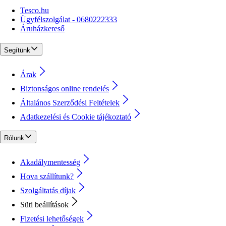
Tesco.hu
Ügyfélszolgálat - 0680222333
Áruházkereső
Segítünk
Árak
Biztonságos online rendelés
Általános Szerződési Feltételek
Adatkezelési és Cookie tájékoztató
Rólunk
Akadálymentesség
Hova szállítunk?
Szolgáltatás díjak
Süti beállítások
Fizetési lehetőségek