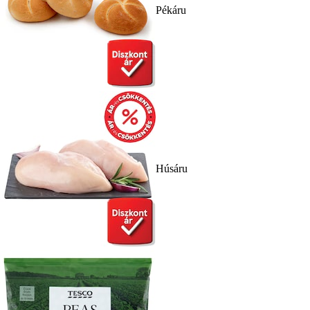
Pékáru
Húsáru