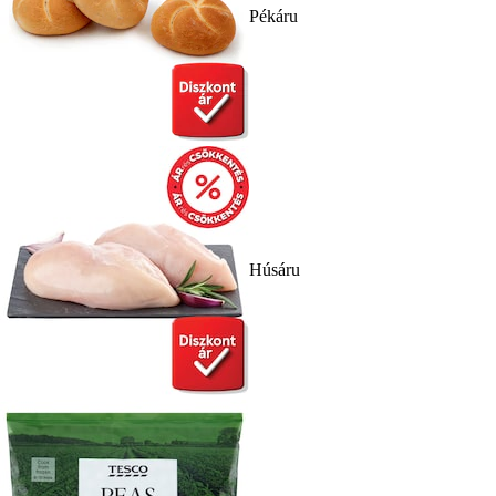
Pékáru
Húsáru