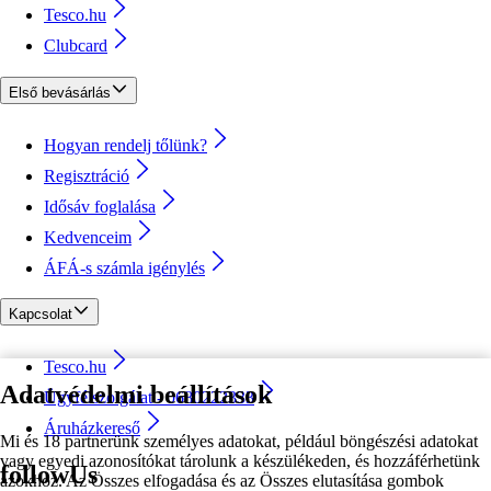
Tesco.hu
Clubcard
Első bevásárlás
Hogyan rendelj tőlünk?
Regisztráció
Idősáv foglalása
Kedvenceim
ÁFÁ-s számla igénylés
Kapcsolat
Tesco.hu
Adatvédelmi beállítások
Ügyfélszolgálat - 0680222333
Áruházkereső
Mi és 18 partnerünk személyes adatokat, például böngészési adatokat
vagy egyedi azonosítókat tárolunk a készülékeden, és hozzáférhetünk
followUs
azokhoz. Az Összes elfogadása és az Összes elutasítása gombok