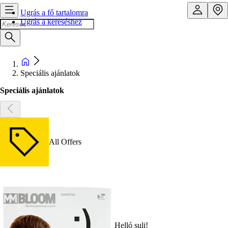
Ugrás a fő tartalomra
Ugrás a kereséshez
Speciális ajánlatok
Speciális ajánlatok
All Offers
Helló suli!