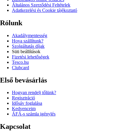
Általános Szerződési Feltételek
Adatkezelési és Cookie tájékoztató
Rólunk
Akadálymentesség
Hova szállítunk?
Szolgáltatás díjak
Süti beállítások
Fizetési lehetőségek
Tesco.hu
Clubcard
Első bevásárlás
Hogyan rendelj tőlünk?
Regisztráció
Idősáv foglalása
Kedvenceim
ÁFÁ-s számla igénylés
Kapcsolat