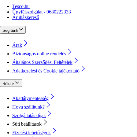
Tesco.hu
Ügyfélszolgálat - 0680222333
Áruházkereső
Segítünk
Árak
Biztonságos online rendelés
Általános Szerződési Feltételek
Adatkezelési és Cookie tájékoztató
Rólunk
Akadálymentesség
Hova szállítunk?
Szolgáltatás díjak
Süti beállítások
Fizetési lehetőségek