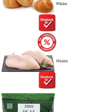
Pékáru
Húsáru