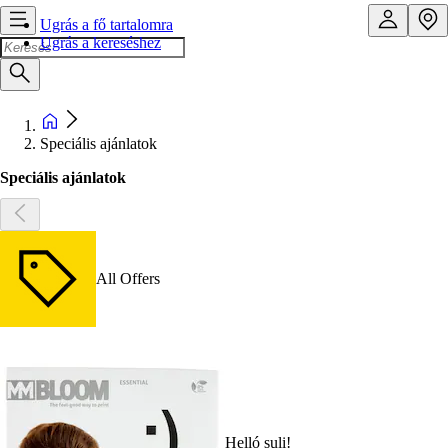
Ugrás a fő tartalomra
Ugrás a kereséshez
Speciális ajánlatok
Speciális ajánlatok
All Offers
Helló suli!