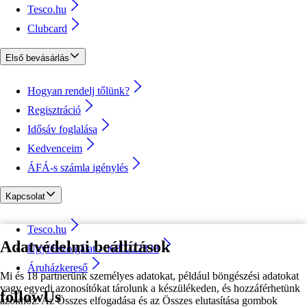
Tesco.hu
Clubcard
Első bevásárlás
Hogyan rendelj tőlünk?
Regisztráció
Idősáv foglalása
Kedvenceim
ÁFÁ-s számla igénylés
Kapcsolat
Tesco.hu
Adatvédelmi beállítások
Ügyfélszolgálat - 0680222333
Áruházkereső
Mi és 18 partnerünk személyes adatokat, például böngészési adatokat
vagy egyedi azonosítókat tárolunk a készülékeden, és hozzáférhetünk
followUs
azokhoz. Az Összes elfogadása és az Összes elutasítása gombok