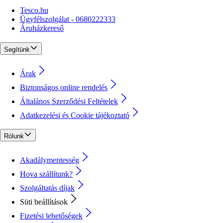
Tesco.hu
Ügyfélszolgálat - 0680222333
Áruházkereső
Segítünk
Árak
Biztonságos online rendelés
Általános Szerződési Feltételek
Adatkezelési és Cookie tájékoztató
Rólunk
Akadálymentesség
Hova szállítunk?
Szolgáltatás díjak
Süti beállítások
Fizetési lehetőségek