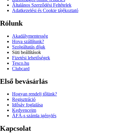
Általános Szerződési Feltételek
Adatkezelési és Cookie tájékoztató
Rólunk
Akadálymentesség
Hova szállítunk?
Szolgáltatás díjak
Süti beállítások
Fizetési lehetőségek
Tesco.hu
Clubcard
Első bevásárlás
Hogyan rendelj tőlünk?
Regisztráció
Idősáv foglalása
Kedvenceim
ÁFÁ-s számla igénylés
Kapcsolat