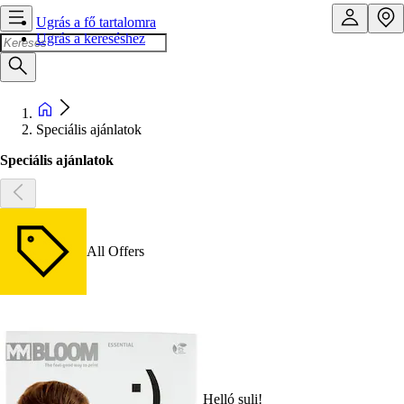
Ugrás a fő tartalomra
Ugrás a kereséshez
Speciális ajánlatok
Speciális ajánlatok
All Offers
Helló suli!