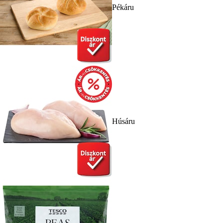
Pékáru
Húsáru