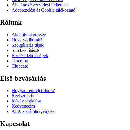
Általános Szerződési Feltételek
Adatkezelési és Cookie tájékoztató
Rólunk
Akadálymentesség
Hova szállítunk?
Szolgáltatás díjak
Süti beállítások
Fizetési lehetőségek
Tesco.hu
Clubcard
Első bevásárlás
Hogyan rendelj tőlünk?
Regisztráció
Idősáv foglalása
Kedvenceim
ÁFÁ-s számla igénylés
Kapcsolat