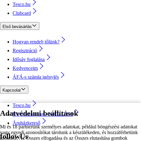
Tesco.hu
Clubcard
Első bevásárlás
Hogyan rendelj tőlünk?
Regisztráció
Idősáv foglalása
Kedvenceim
ÁFÁ-s számla igénylés
Kapcsolat
Tesco.hu
Adatvédelmi beállítások
Ügyfélszolgálat - 0680222333
Áruházkereső
Mi és 18 partnerünk személyes adatokat, például böngészési adatokat
vagy egyedi azonosítókat tárolunk a készülékeden, és hozzáférhetünk
followUs
azokhoz. Az Összes elfogadása és az Összes elutasítása gombok