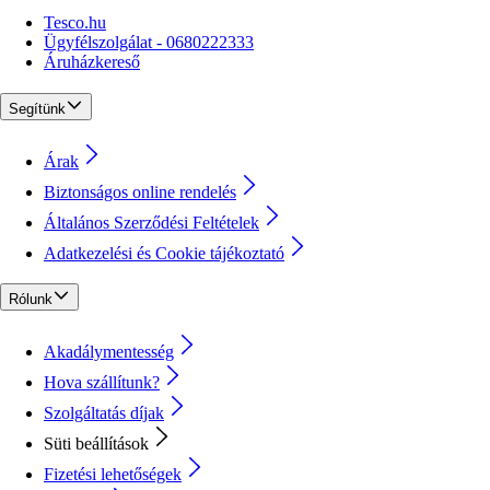
Tesco.hu
Ügyfélszolgálat - 0680222333
Áruházkereső
Segítünk
Árak
Biztonságos online rendelés
Általános Szerződési Feltételek
Adatkezelési és Cookie tájékoztató
Rólunk
Akadálymentesség
Hova szállítunk?
Szolgáltatás díjak
Süti beállítások
Fizetési lehetőségek