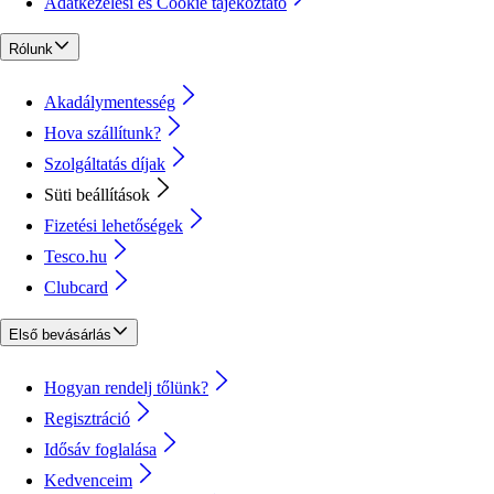
Adatkezelési és Cookie tájékoztató
Rólunk
Akadálymentesség
Hova szállítunk?
Szolgáltatás díjak
Süti beállítások
Fizetési lehetőségek
Tesco.hu
Clubcard
Első bevásárlás
Hogyan rendelj tőlünk?
Regisztráció
Idősáv foglalása
Kedvenceim