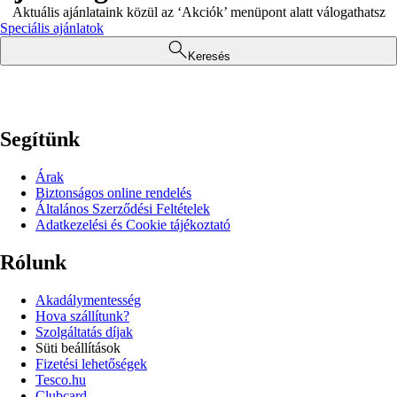
Aktuális ajánlataink közül az ‘Akciók’ menüpont alatt válogathatsz
Speciális ajánlatok
Keresés
Segítünk
Árak
Biztonságos online rendelés
Általános Szerződési Feltételek
Adatkezelési és Cookie tájékoztató
Rólunk
Akadálymentesség
Hova szállítunk?
Szolgáltatás díjak
Süti beállítások
Fizetési lehetőségek
Tesco.hu
Clubcard