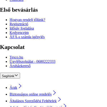
Első bevásárlás
Hogyan rendelj tőlünk?
Regisztráció
Idősáv foglalása
Kedvenceim
ÁFÁ-s számla igénylés
Kapcsolat
Tesco.hu
Ügyfélszolgálat - 0680222333
Áruházkereső
Segítünk
Árak
Biztonságos online rendelés
Általános Szerződési Feltételek