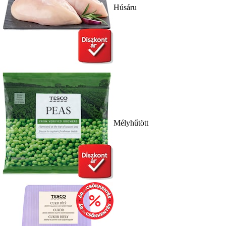
Húsáru
Mélyhűtött