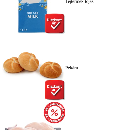
Tejtermék-tojás
Pékáru