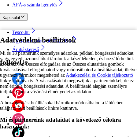
ÁFÁ-s számla igénylés
Kapcsolat
Tesco.hu
Adatvédelmi beállítások
Ügyfélszolgálat - 0680222333
Áruházkereső
Mi és 18 partnerünk személyes adatokat, például böngészési adatokat
vagy egyedi azonosítókat tárolunk a készülékeden, és hozzáférhetünk
followUs
azokhoz. Az Összes elfogadása és az Összes elutasítása gombok
kiválasztásával elfogadhatod vagy módosíthatod a beállításaidat, illetve
ugyanezt bármikor megteheted az
Adatkezelési és Cookie tájékoztató
linkre kattintva is. A választásaidat megosztjuk a partnereinkkel, de ez
nem érinti a böngészési adataidat. A beállításaid alapján személyre
tudjuk szabni a vásárlási élményedet az oldalon.
A hozzájárulási beállításokat bármikor módosíthatod a láblécben
található Süti beállítások linkre kattintva.
Mi és partnereink adataidat a következő célokra
használjuk: