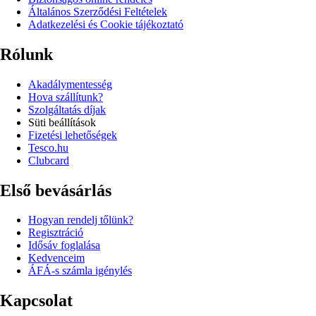
Általános Szerződési Feltételek
Adatkezelési és Cookie tájékoztató
Rólunk
Akadálymentesség
Hova szállítunk?
Szolgáltatás díjak
Süti beállítások
Fizetési lehetőségek
Tesco.hu
Clubcard
Első bevásárlás
Hogyan rendelj tőlünk?
Regisztráció
Idősáv foglalása
Kedvenceim
ÁFÁ-s számla igénylés
Kapcsolat