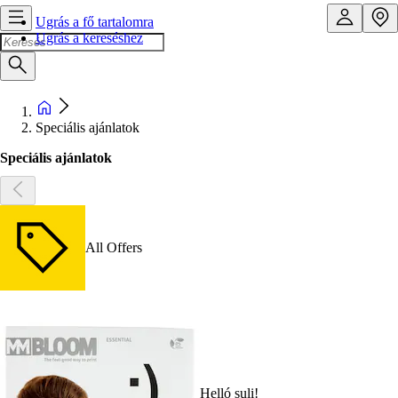
Ugrás a fő tartalomra
Ugrás a kereséshez
Speciális ajánlatok
Speciális ajánlatok
All Offers
Helló suli!