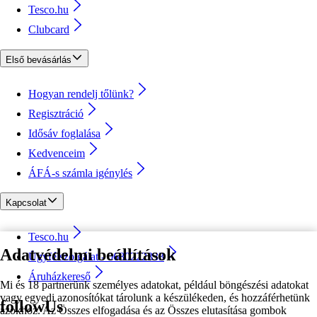
Tesco.hu
Clubcard
Első bevásárlás
Hogyan rendelj tőlünk?
Regisztráció
Idősáv foglalása
Kedvenceim
ÁFÁ-s számla igénylés
Kapcsolat
Tesco.hu
Adatvédelmi beállítások
Ügyfélszolgálat - 0680222333
Áruházkereső
Mi és 18 partnerünk személyes adatokat, például böngészési adatokat
vagy egyedi azonosítókat tárolunk a készülékeden, és hozzáférhetünk
followUs
azokhoz. Az Összes elfogadása és az Összes elutasítása gombok