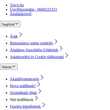
Tesco.hu
Ügyfélszolgálat - 0680222333
Áruházkereső
Segítünk
Árak
Biztonságos online rendelés
Általános Szerződési Feltételek
Adatkezelési és Cookie tájékoztató
Rólunk
Akadálymentesség
Hova szállítunk?
Szolgáltatás díjak
Süti beállítások
Fizetési lehetőségek