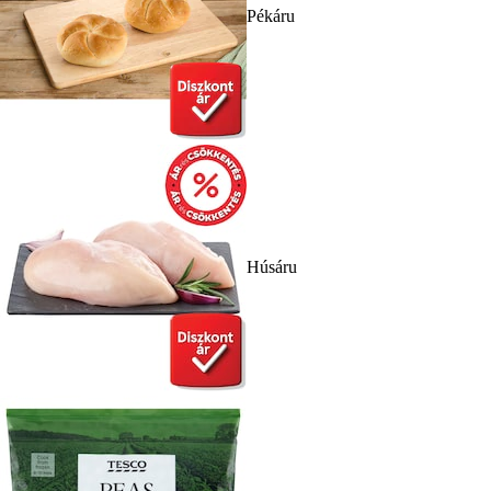
Pékáru
Húsáru