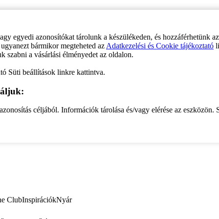
vagy egyedi azonosítókat tárolunk a készülékeden, és hozzáférhetünk a
ve ugyanezt bármikor megteheted az
Adatkezelési és Cookie tájékoztató
l
uk szabni a vásárlási élményedet az oldalon.
ó Süti beállítások linkre kattintva.
áljuk:
zonosítás céljából. Információk tárolása és/vagy elérése az eszközön. S
ne Club
Inspirációk
Nyár