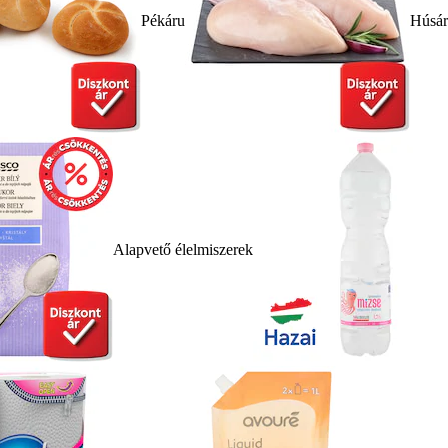
Pékáru
Húsá
Alapvető élelmiszerek