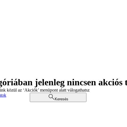
góriában jelenleg nincsen akciós
aink közül az ‘Akciók’ menüpont alatt válogathatsz
atok
Keresés