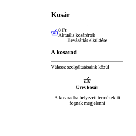
Kosár
0 Ft
Aktuális kosárérték
0 Ft
Aktuális kosárérték
Bevásárlás elküldése
A kosarad
Válassz szolgáltatásaink közül
Üres kosár
A kosaradba helyezett termékek itt
fognak megjelenni