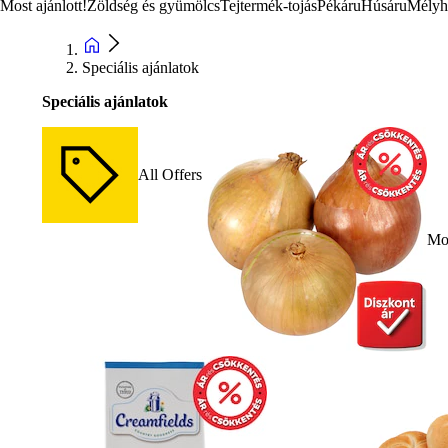
Most ajánlott!
Zöldség és gyümölcs
Tejtermék-tojás
Pékáru
Húsáru
Mélyh
Speciális ajánlatok
Speciális ajánlatok
All Offers
Mos