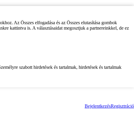
zokhoz. Az Összes elfogadása és az Összes elutasítása gombok
inkre kattintva is. A választásaidat megosztjuk a partnereinkkel, de ez
zemélyre szabott hirdetések és tartalmak, hirdetések és tartalmak
Bejelentkezés
Regisztráció