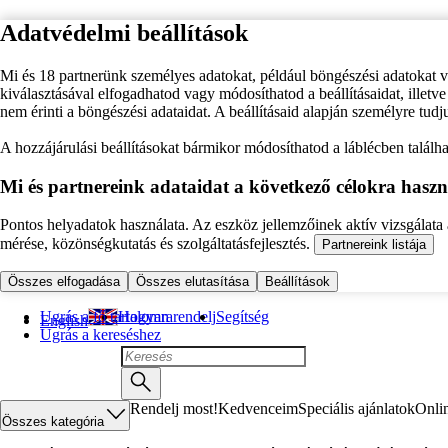
Adatvédelmi beállítások
Mi és 18 partnerünk személyes adatokat, például böngészési adatokat 
kiválasztásával elfogadhatod vagy módosíthatod a beállításaidat, illet
nem érinti a böngészési adataidat. A beállításaid alapján személyre tudj
A hozzájárulási beállításokat bármikor módosíthatod a láblécben találhat
Mi és partnereink adataidat a következő célokra haszn
Pontos helyadatok használata. Az eszköz jellemzőinek aktív vizsgálata a
mérése, közönségkutatás és szolgáltatásfejlesztés.
Partnereink listája
Összes elfogadása
Összes elutasítása
Beállítások
Ugrás a fő tartalomra
Hogyan rendelj
Segítség
English
Ugrás a kereséshez
Rendelj most!
Kedvenceim
Speciális ajánlatok
Onli
Összes kategória