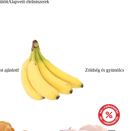
űtött
Alapvető élelmiszerek
t ajánlott!
Zöldség és gyümölcs