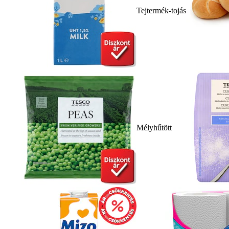
Tejtermék-tojás
Mélyhűtött