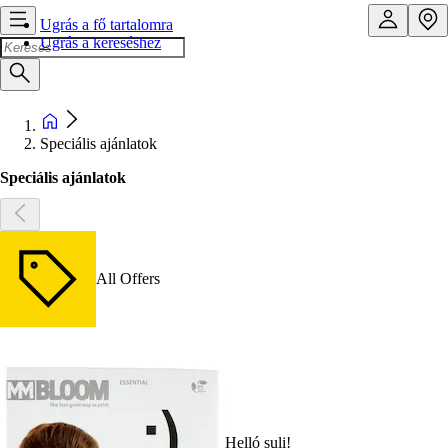
Ugrás a fő tartalomra
Ugrás a kereséshez
Speciális ajánlatok
Speciális ajánlatok
All Offers
Helló suli!