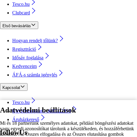
Tesco.hu
Clubcard
Első bevásárlás
Hogyan rendelj tőlünk?
Regisztráció
Idősáv foglalása
Kedvenceim
ÁFÁ-s számla igénylés
Kapcsolat
Tesco.hu
Adatvédelmi beállítások
Ügyfélszolgálat - 0680222333
Áruházkereső
Mi és 18 partnerünk személyes adatokat, például böngészési adatokat
vagy egyedi azonosítókat tárolunk a készülékeden, és hozzáférhetünk
followUs
azokhoz. Az Összes elfogadása és az Összes elutasítása gombok