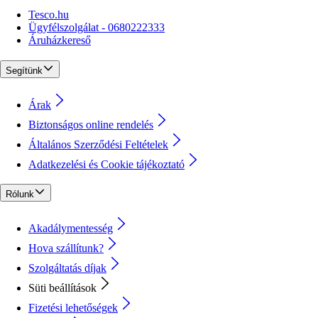
Tesco.hu
Ügyfélszolgálat - 0680222333
Áruházkereső
Segítünk
Árak
Biztonságos online rendelés
Általános Szerződési Feltételek
Adatkezelési és Cookie tájékoztató
Rólunk
Akadálymentesség
Hova szállítunk?
Szolgáltatás díjak
Süti beállítások
Fizetési lehetőségek