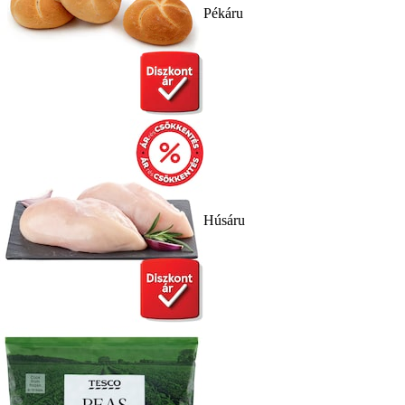
Pékáru
Húsáru