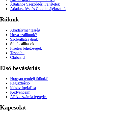
Általános Szerződési Feltételek
Adatkezelési és Cookie tájékoztató
Rólunk
Akadálymentesség
Hova szállítunk?
Szolgáltatás díjak
Süti beállítások
Fizetési lehetőségek
Tesco.hu
Clubcard
Első bevásárlás
Hogyan rendelj tőlünk?
Regisztráció
Idősáv foglalása
Kedvenceim
ÁFÁ-s számla igénylés
Kapcsolat