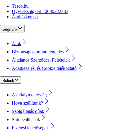
Tesco.hu
Ügyfélszolgálat - 0680222333
Áruházkereső
Segítünk
Árak
Biztonságos online rendelés
Általános Szerződési Feltételek
Adatkezelési és Cookie tájékoztató
Rólunk
Akadálymentesség
Hova szállítunk?
Szolgáltatás díjak
Süti beállítások
Fizetési lehetőségek