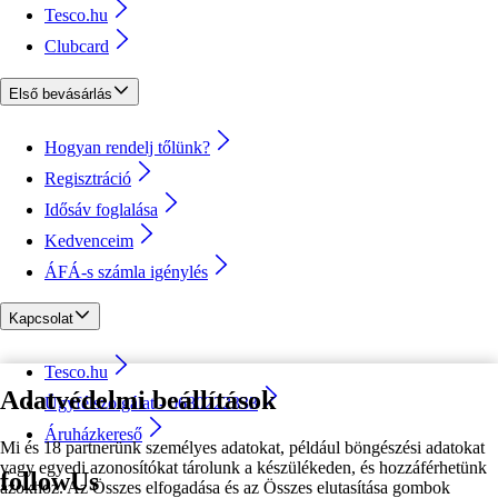
Tesco.hu
Clubcard
Első bevásárlás
Hogyan rendelj tőlünk?
Regisztráció
Idősáv foglalása
Kedvenceim
ÁFÁ-s számla igénylés
Kapcsolat
Tesco.hu
Adatvédelmi beállítások
Ügyfélszolgálat - 0680222333
Áruházkereső
Mi és 18 partnerünk személyes adatokat, például böngészési adatokat
vagy egyedi azonosítókat tárolunk a készülékeden, és hozzáférhetünk
followUs
azokhoz. Az Összes elfogadása és az Összes elutasítása gombok