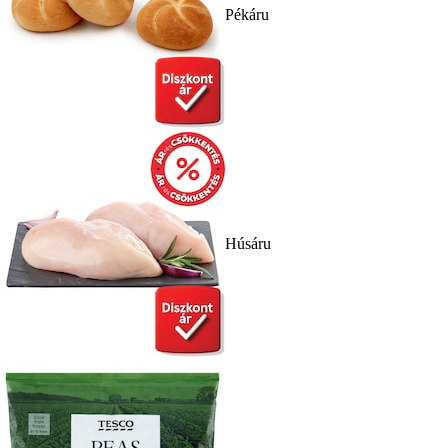
Pékáru
Húsáru