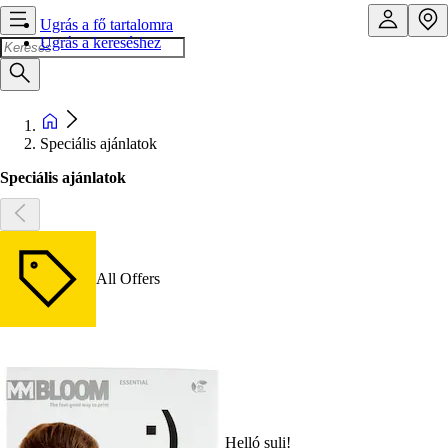
Ugrás a fő tartalomra
Ugrás a kereséshez
Speciális ajánlatok
Speciális ajánlatok
All Offers
Helló suli!