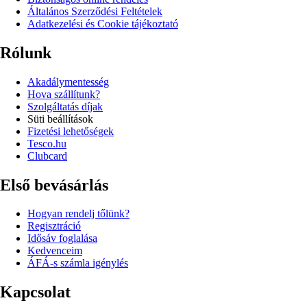
Általános Szerződési Feltételek
Adatkezelési és Cookie tájékoztató
Rólunk
Akadálymentesség
Hova szállítunk?
Szolgáltatás díjak
Süti beállítások
Fizetési lehetőségek
Tesco.hu
Clubcard
Első bevásárlás
Hogyan rendelj tőlünk?
Regisztráció
Idősáv foglalása
Kedvenceim
ÁFÁ-s számla igénylés
Kapcsolat